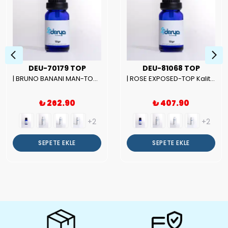
DEU-70179 TOP
DEU-81068 TOP
| BRUNO BANANI MAN-TOP Kalite Erkek Parfüm Esansı.|
| ROSE EXPOSED-TOP Kalite Unısex Parfüm Esansı.|
₺ 262.90
₺ 407.90
+2
+2
SEPETE EKLE
SEPETE EKLE