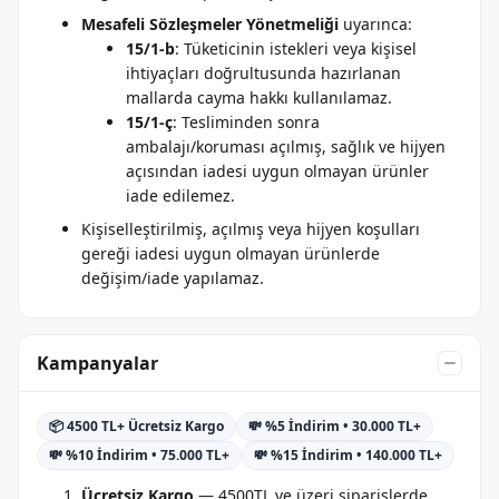
Mesafeli Sözleşmeler Yönetmeliği
uyarınca:
15/1-b
: Tüketicinin istekleri veya kişisel
ihtiyaçları doğrultusunda hazırlanan
mallarda cayma hakkı kullanılamaz.
15/1-ç
: Tesliminden sonra
ambalajı/koruması açılmış, sağlık ve hijyen
açısından iadesi uygun olmayan ürünler
iade edilemez.
Kişiselleştirilmiş, açılmış veya hijyen koşulları
gereği iadesi uygun olmayan ürünlerde
değişim/iade yapılamaz.
Kampanyalar
📦 4500 TL+ Ücretsiz Kargo
💸 %5 İndirim • 30.000 TL+
💸 %10 İndirim • 75.000 TL+
💸 %15 İndirim • 140.000 TL+
Ücretsiz Kargo
— 4500TL ve üzeri siparişlerde