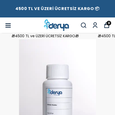
4500 TL VE ÜZERİ ÜCRETSİZ KARGO 📦
0
🎁4500 TL ve ÜZERİ ÜCRETSİZ KARGO🎁
🎁4500 TL 