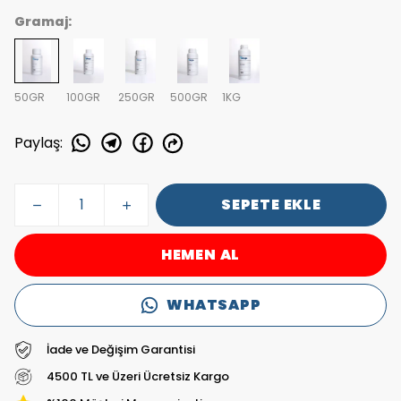
Gramaj:
50GR
100GR
250GR
500GR
1KG
Paylaş
:
SEPETE EKLE
HEMEN AL
WHATSAPP
İade ve Değişim Garantisi
4500 TL ve Üzeri Ücretsiz Kargo