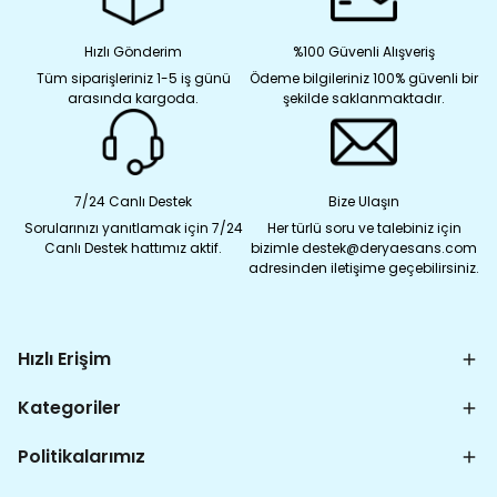
Hızlı Gönderim
%100 Güvenli Alışveriş
Tüm siparişleriniz 1-5 iş günü
Ödeme bilgileriniz 100% güvenli bir
arasında kargoda.
şekilde saklanmaktadır.
7/24 Canlı Destek
Bize Ulaşın
Sorularınızı yanıtlamak için 7/24
Her türlü soru ve talebiniz için
Canlı Destek hattımız aktif.
bizimle destek@deryaesans.com
adresinden iletişime geçebilirsiniz.
Hızlı Erişim
Kategoriler
Politikalarımız