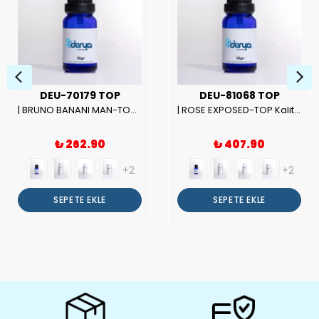
DEU-70179 TOP
DEU-81068 TOP
| BRUNO BANANI MAN-TOP Kalite Erkek Parfüm Esansı.|
| ROSE EXPOSED-TOP Kalite Unısex Parfüm Esansı.|
₺ 262.90
₺ 407.90
+2
+2
SEPETE EKLE
SEPETE EKLE