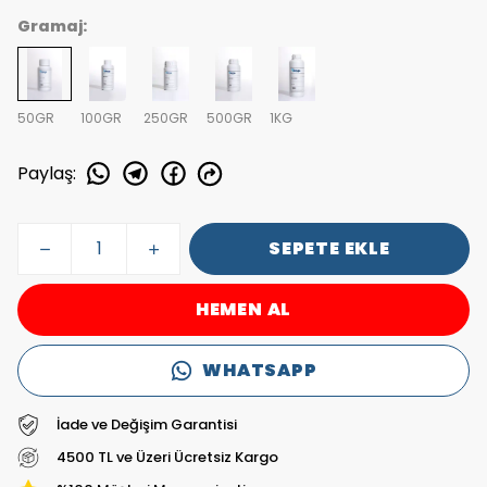
Gramaj:
50GR
100GR
250GR
500GR
1KG
Paylaş
:
SEPETE EKLE
HEMEN AL
WHATSAPP
İade ve Değişim Garantisi
4500 TL ve Üzeri Ücretsiz Kargo