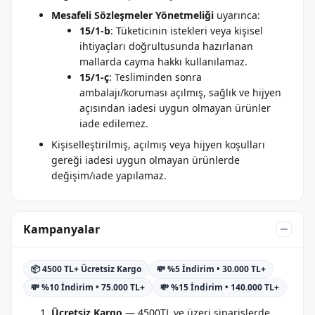
Mesafeli Sözleşmeler Yönetmeliği
uyarınca:
15/1-b
: Tüketicinin istekleri veya kişisel
ihtiyaçları doğrultusunda hazırlanan
mallarda cayma hakkı kullanılamaz.
15/1-ç
: Tesliminden sonra
ambalajı/koruması açılmış, sağlık ve hijyen
açısından iadesi uygun olmayan ürünler
iade edilemez.
Kişiselleştirilmiş, açılmış veya hijyen koşulları
gereği iadesi uygun olmayan ürünlerde
değişim/iade yapılamaz.
Kampanyalar
📦 4500 TL+ Ücretsiz Kargo
💸 %5 İndirim • 30.000 TL+
💸 %10 İndirim • 75.000 TL+
💸 %15 İndirim • 140.000 TL+
Ücretsiz Kargo
— 4500TL ve üzeri siparişlerde