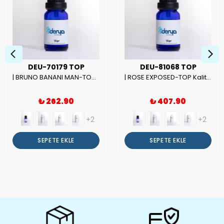
DEU-70179 TOP
DEU-81068 TOP
| BRUNO BANANI MAN-TOP Kalite Erkek Parfüm Esansı.|
| ROSE EXPOSED-TOP Kalite Unısex Parfüm Esansı.|
₺ 262.90
₺ 407.90
+2
+2
SEPETE EKLE
SEPETE EKLE