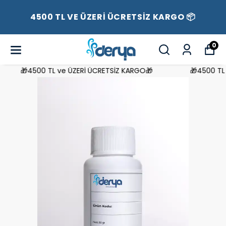
4500 TL VE ÜZERİ ÜCRETSİZ KARGO 📦
0
🎁4500 TL ve ÜZERİ ÜCRETSİZ KARGO🎁
🎁4500 TL v