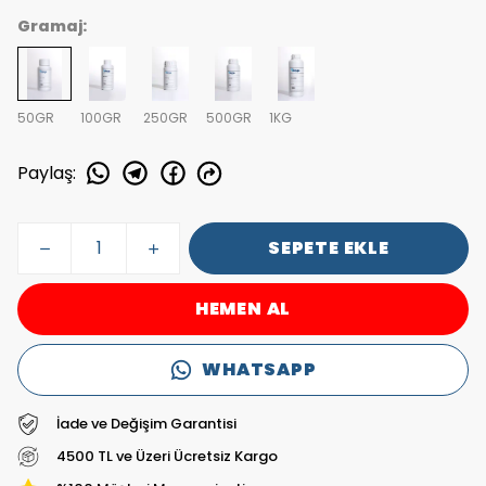
Gramaj:
50GR
100GR
250GR
500GR
1KG
Paylaş
:
SEPETE EKLE
HEMEN AL
WHATSAPP
İade ve Değişim Garantisi
4500 TL ve Üzeri Ücretsiz Kargo