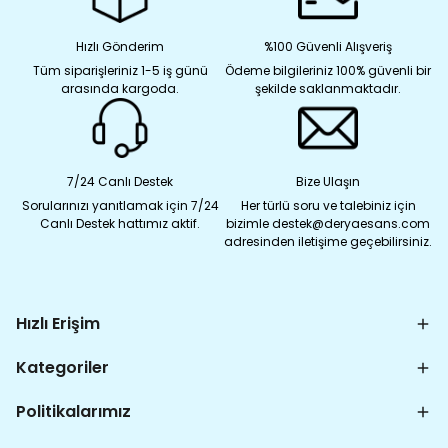
Hızlı Gönderim
%100 Güvenli Alışveriş
Tüm siparişleriniz 1-5 iş günü
Ödeme bilgileriniz 100% güvenli bir
arasında kargoda.
şekilde saklanmaktadır.
7/24 Canlı Destek
Bize Ulaşın
Sorularınızı yanıtlamak için 7/24
Her türlü soru ve talebiniz için
Canlı Destek hattımız aktif.
bizimle destek@deryaesans.com
adresinden iletişime geçebilirsiniz.
Hızlı Erişim
Kategoriler
Politikalarımız