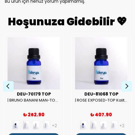
Bu ürün için henüz yorum yapılmamış.
Hoşunuza Gidebilir 💖
DEU-70179 TOP
DEU-81068 TOP
| BRUNO BANANI MAN-TOP Kalite Erkek Parfüm Esansı.|
| ROSE EXPOSED-TOP Kalite Unısex Parfüm Esansı.|
₺ 262.90
₺ 407.90
+2
+2