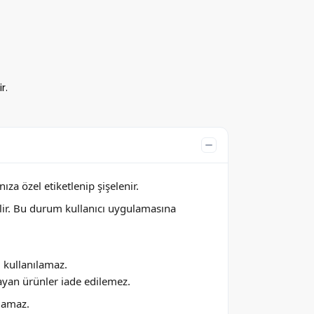
r.
za özel etiketlenip şişelenir.
lir. Bu durum kullanıcı uygulamasına
ı kullanılamaz.
ayan ürünler iade edilemez.
ılamaz.