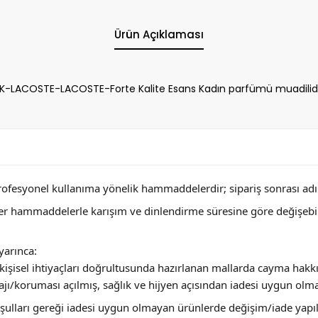
Ürün Açıklaması
-LACOSTE-LACOSTE-Forte Kalite Esans Kadın parfümü muadilidi
profesyonel kullanıma yönelik hammaddelerdir; sipariş sonrası adını
ğer hammaddelerle karışım ve dinlendirme süresine göre değişebi
arınca:
ya kişisel ihtiyaçları doğrultusunda hazırlanan mallarda cayma hakk
jı/koruması açılmış, sağlık ve hijyen açısından iadesi uygun olm
 koşulları gereği iadesi uygun olmayan ürünlerde değişim/iade yap