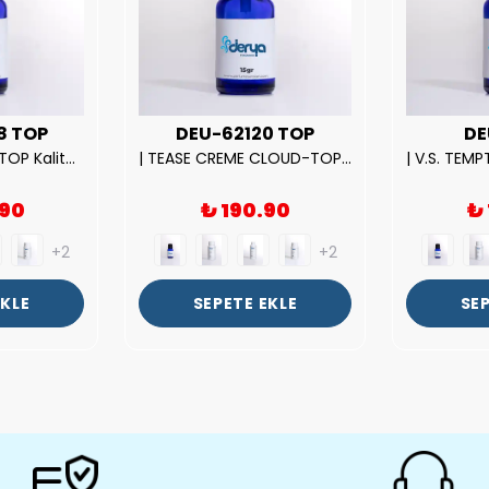
8 TOP
DEU-62120 TOP
DE
| ROSE EXPOSED-TOP Kalite Unısex Parfüm Esansı.|
| TEASE CREME CLOUD-TOP Kalite Kadın Parfüm Esansı.|
.90
₺ 190.90
₺
+2
+2
EKLE
SEPETE EKLE
SEP