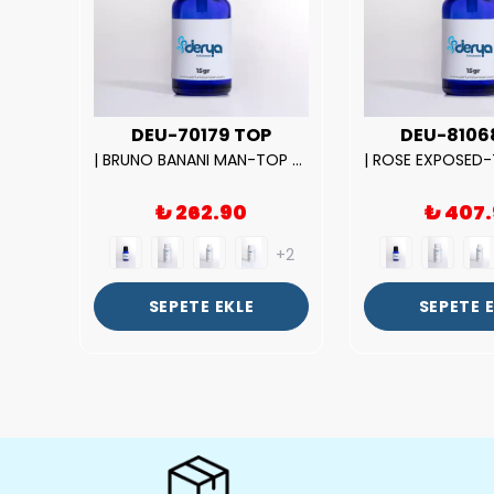
UX
DEU-70179 TOP
DEU-8106
|212 WOMAN-DELUX Kalite Kadın Parfüm Esansı.|
| BRUNO BANANI MAN-TOP Kalite Erkek Parfüm Esansı.|
₺ 262.90
₺ 407
+2
+2
SEPETE EKLE
SEPETE 