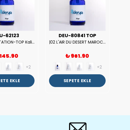
U-62123
DEU-80841 TOP
| V.S. TEMPTATION-TOP Kalite Kadın Parfüm Esansı.|
|02 L'AIR DU DESERT MAROCAIN-TOP Kalite Unısex Parfüm Esansı.|
 145.90
₺ 961.90
+2
+2
ETE EKLE
SEPETE EKLE