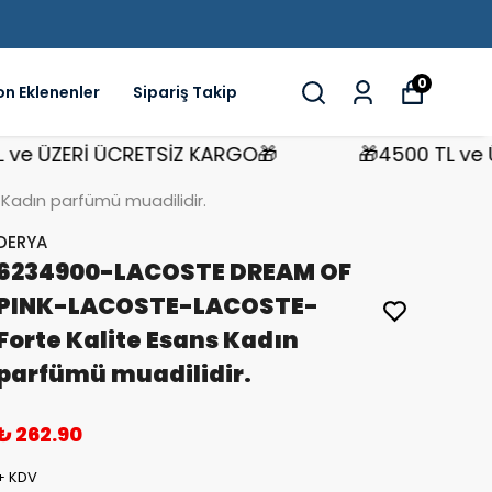
0
on Eklenenler
Sipariş Takip
 ÜZERİ ÜCRETSİZ KARGO🎁
🎁4500 TL ve ÜZE
adın parfümü muadilidir.
DERYA
6234900-LACOSTE DREAM OF
PINK-LACOSTE-LACOSTE-
Forte Kalite Esans Kadın
parfümü muadilidir.
₺ 262.90
+ KDV