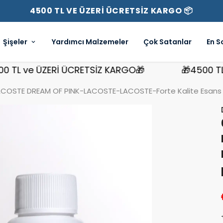
4500 TL VE ÜZERİ ÜCRETSİZ KARGO 📦
Şişeler
Yardımcı Malzemeler
Çok Satanlar
En S
L ve ÜZERİ ÜCRETSİZ KARGO🎁
🎁4500 TL ve
COSTE DREAM OF PINK-LACOSTE-LACOSTE-Forte Kalite Esans K