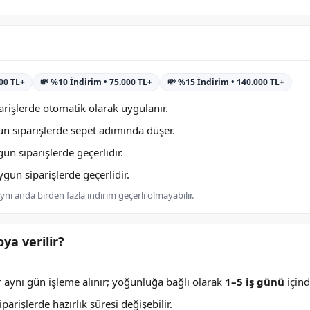
000 TL+
💸 %10 İndirim • 75.000 TL+
💸 %15 İndirim • 140.000 TL+
rişlerde otomatik olarak uygulanır.
n siparişlerde sepet adımında düşer.
n siparişlerde geçerlidir.
un siparişlerde geçerlidir.
nı anda birden fazla indirim geçerli olmayabilir.
ya verilir?
er aynı gün işleme alınır; yoğunluğa bağlı olarak
1–5 iş günü
içind
arişlerde hazırlık süresi değişebilir.