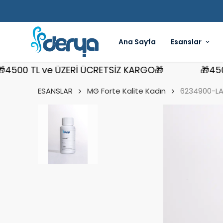
Ana Sayfa
Esanslar
00 TL ve ÜZERİ ÜCRETSİZ KARGO🎁
🎁4500 T
ESANSLAR
MG Forte Kalite Kadın
6234900-LA