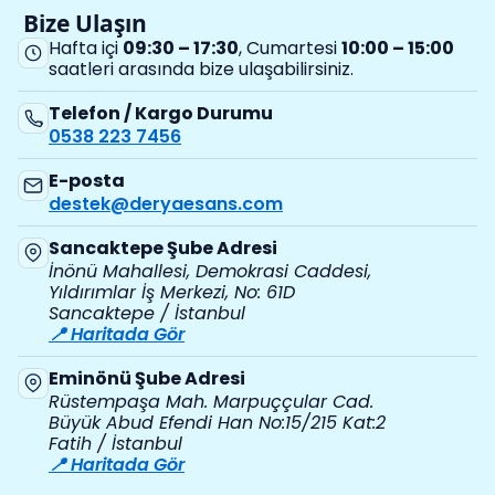
Bize Ulaşın
Hafta içi
09:30 – 17:30
, Cumartesi
10:00 – 15:00
saatleri arasında bize ulaşabilirsiniz.
Telefon / Kargo Durumu
0538 223 7456
E-posta
destek@deryaesans.com
Sancaktepe Şube Adresi
İnönü Mahallesi, Demokrasi Caddesi,
Yıldırımlar İş Merkezi, No: 61D
Sancaktepe / İstanbul
📍 Haritada Gör
Eminönü Şube Adresi
Rüstempaşa Mah. Marpuççular Cad.
Büyük Abud Efendi Han No:15/215 Kat:2
Fatih / İstanbul
📍 Haritada Gör