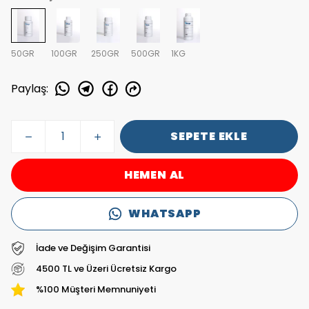
50GR
100GR
250GR
500GR
1KG
Paylaş
:
SEPETE EKLE
HEMEN AL
WHATSAPP
İade ve Değişim Garantisi
4500 TL ve Üzeri Ücretsiz Kargo
%100 Müşteri Memnuniyeti