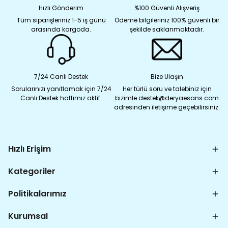
Hızlı Gönderim
%100 Güvenli Alışveriş
Tüm siparişleriniz 1-5 iş günü
Ödeme bilgileriniz 100% güvenli bir
arasında kargoda.
şekilde saklanmaktadır.
7/24 Canlı Destek
Bize Ulaşın
Sorularınızı yanıtlamak için 7/24
Her türlü soru ve talebiniz için
Canlı Destek hattımız aktif.
bizimle destek@deryaesans.com
adresinden iletişime geçebilirsiniz.
Hızlı Erişim
Kategoriler
Politikalarımız
Kurumsal