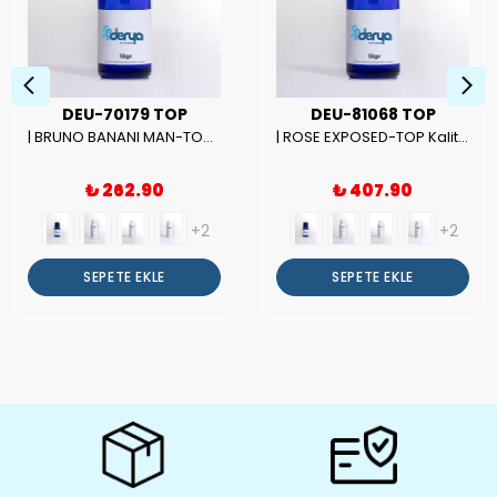
DEU-70179 TOP
DEU-81068 TOP
| BRUNO BANANI MAN-TOP Kalite Erkek Parfüm Esansı.|
| ROSE EXPOSED-TOP Kalite Unısex Parfüm Esansı.|
₺ 262.90
₺ 407.90
+2
+2
SEPETE EKLE
SEPETE EKLE