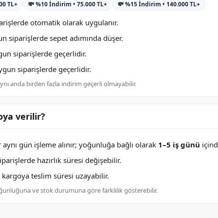
000 TL+
💸 %10 İndirim • 75.000 TL+
💸 %15 İndirim • 140.000 TL+
rişlerde otomatik olarak uygulanır.
n siparişlerde sepet adımında düşer.
n siparişlerde geçerlidir.
un siparişlerde geçerlidir.
nı anda birden fazla indirim geçerli olmayabilir.
ya verilir?
er aynı gün işleme alınır; yoğunluğa bağlı olarak
1–5 iş günü
içind
arişlerde hazırlık süresi değişebilir.
argoya teslim süresi uzayabilir.
oğunluğuna ve stok durumuna göre farklılık gösterebilir.