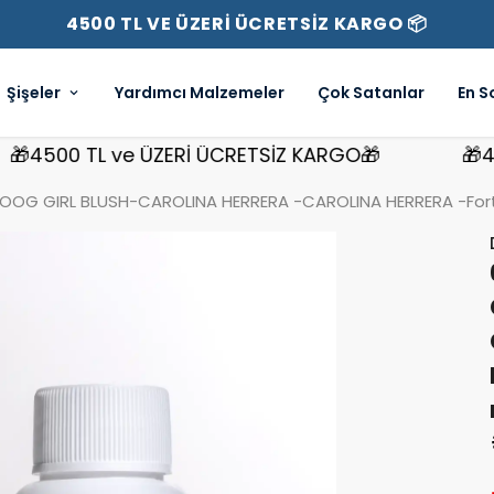
4500 TL VE ÜZERİ ÜCRETSİZ KARGO 📦
Şişeler
Yardımcı Malzemeler
Çok Satanlar
En S
500 TL ve ÜZERİ ÜCRETSİZ KARGO🎁
🎁4500 
OG GIRL BLUSH-CAROLINA HERRERA -CAROLINA HERRERA -Forte 