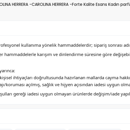
INA HERRERA -CAROLINA HERRERA -Forte Kalite Esans Kadın parf
profesyonel kullanıma yönelik hammaddelerdir; sipariş sonrası adını
ğer hammaddelerle karışım ve dinlendirme süresine göre değişebi
arınca:
ya kişisel ihtiyaçları doğrultusunda hazırlanan mallarda cayma hakk
jı/koruması açılmış, sağlık ve hijyen açısından iadesi uygun olm
 koşulları gereği iadesi uygun olmayan ürünlerde değişim/iade yap