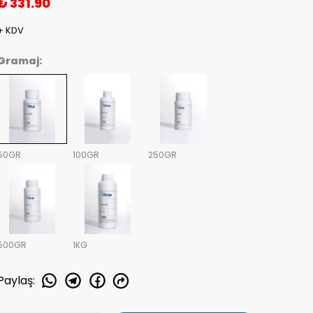
₺ 331.90
+ KDV
Gramaj:
50GR
100GR
250GR
500GR
1KG
Paylaş
: