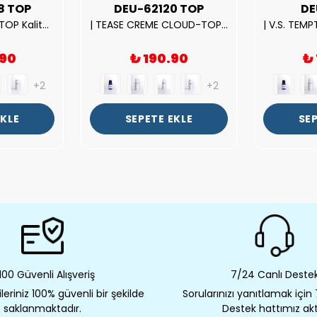
8 TOP
DEU-62120 TOP
DE
| ROSE EXPOSED-TOP Kalite Unısex Parfüm Esansı.|
| TEASE CREME CLOUD-TOP Kalite Kadın Parfüm Esansı.|
.90
₺ 190.90
₺
+2
+2
EKLE
SEPETE EKLE
SEP
00 Güvenli Alışveriş
7/24 Canlı Deste
eriniz 100% güvenli bir şekilde
Sorularınızı yanıtlamak için
saklanmaktadır.
Destek hattımız akt