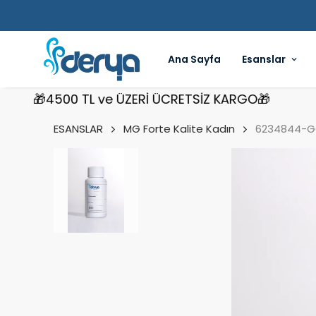
Ana Sayfa
Esanslar
🎁4500 TL ve ÜZERİ ÜCRETSİZ KARGO🎁
🎁4
ESANSLAR
MG Forte Kalite Kadın
6234844-GO