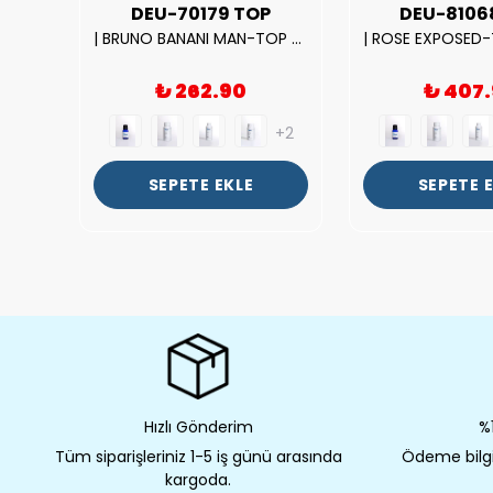
UX
DEU-70179 TOP
DEU-8106
|212 WOMAN-DELUX Kalite Kadın Parfüm Esansı.|
| BRUNO BANANI MAN-TOP Kalite Erkek Parfüm Esansı.|
₺ 262.90
₺ 407
+2
+2
SEPETE EKLE
SEPETE 
Hızlı Gönderim
%1
Tüm siparişleriniz 1-5 iş günü arasında
Ödeme bilgil
kargoda.