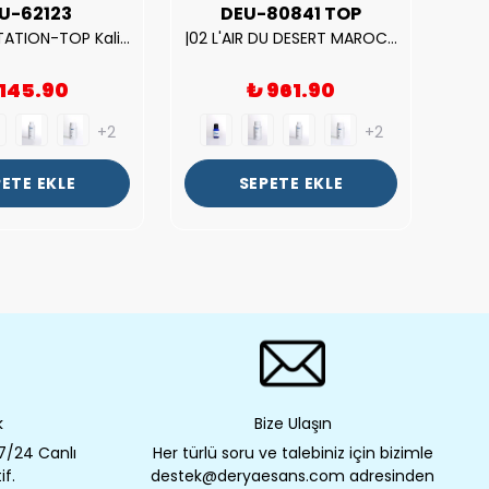
U-62123
DEU-80841 TOP
| V.S. TEMPTATION-TOP Kalite Kadın Parfüm Esansı.|
|02 L'AIR DU DESERT MAROCAIN-TOP Kalite Unısex Parfüm Esansı.|
 145.90
₺ 961.90
+2
+2
ETE EKLE
SEPETE EKLE
k
Bize Ulaşın
 7/24 Canlı
Her türlü soru ve talebiniz için bizimle
if.
destek@deryaesans.com adresinden