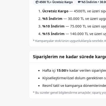
📦 4500 TL+ Ücretsiz Kargo
💸 %5 İndirim • 30.
Ücretsiz Kargo
— 4500TL ve üzeri sipa
%5 İndirim
— 30.000 TL ve üzeri uygu
%10 İndirim
— 75.000 TL ve üzeri uygu
%15 İndirim
— 140.000 TL ve üzeri uyg
* Kampanyalar stok/ürün uygunluklarıyla sınırlıdır. Ay
Siparişlerim ne kadar sürede kargo
Hafta içi
15:00
’e kadar verilen siparişl
Kişiselleştirme/özel dolum gerektiren sip
Resmî tatil ve kampanya dönemlerinde k
* Bu süreler genel bilgilendirme amaçlıdır; sipariş y