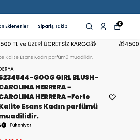
0
on Eklenenler
Sipariş Takip
TL ve ÜZERİ ÜCRETSİZ KARGO🎁
🎁4500 TL v
Kalite Esans Kadın parfümü muadilidir.
DERYA
6234844-GOOG GIRL BLUSH-
CAROLINA HERRERA -
CAROLINA HERRERA -Forte
Kalite Esans Kadın parfümü
muadilidir.
Tükeniyor