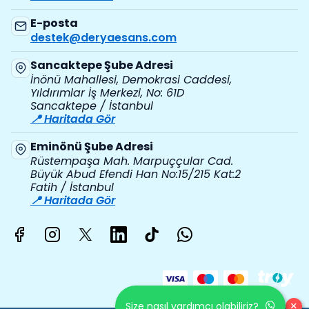
E-posta
destek@deryaesans.com
Sancaktepe Şube Adresi
İnönü Mahallesi, Demokrasi Caddesi,
Yıldırımlar İş Merkezi, No: 61D
Sancaktepe / İstanbul
📍 Haritada Gör
Eminönü Şube Adresi
Rüstempaşa Mah. Marpuççular Cad.
Büyük Abud Efendi Han No:15/215 Kat:2
Fatih / İstanbul
📍 Haritada Gör
×
Size nasıl yardımcı olabiliriz?