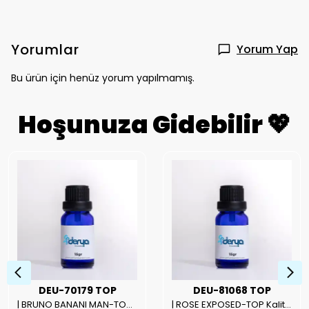
Yorumlar
Yorum Yap
Bu ürün için henüz yorum yapılmamış.
Hoşunuza Gidebilir 💖
DEU-70179 TOP
DEU-81068 TOP
| BRUNO BANANI MAN-TOP Kalite Erkek Parfüm Esansı.|
| ROSE EXPOSED-TOP Kalite Unısex Parfüm Esansı.|