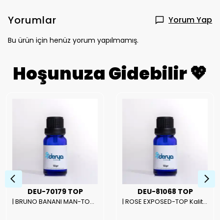
Yorumlar
Yorum Yap
Bu ürün için henüz yorum yapılmamış.
Hoşunuza Gidebilir 💖
DEU-70179 TOP
DEU-81068 TOP
| BRUNO BANANI MAN-TOP Kalite Erkek Parfüm Esansı.|
| ROSE EXPOSED-TOP Kalite Unısex Parfüm Esansı.|