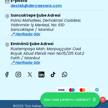
E-posta
destek@deryaesans.com
Sancaktepe Şube Adresi
İnönü Mahallesi, Demokrasi Caddesi,
Yıldırımlar İş Merkezi, No: 61D
Sancaktepe / İstanbul
📍 Haritada Gör
Eminönü Şube Adresi
Rüstempaşa Mah. Marpuççular Cad.
Büyük Abud Efendi Han No:15/215 Kat:2
Fatih / İstanbul
📍 Haritada Gör
×
Size nasıl yardımcı olabiliriz?
©2025 Tüm Hakları Saklıdır - ikas E-Ticaret
Altyapısı ile