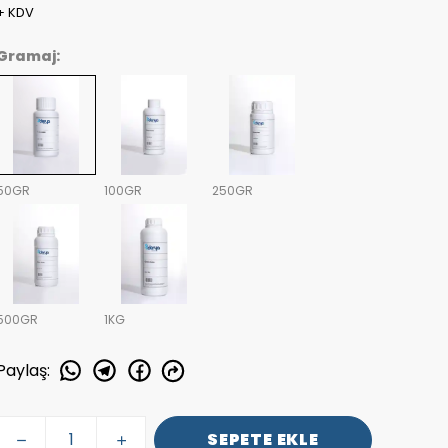
+ KDV
Gramaj:
50GR
100GR
250GR
500GR
1KG
Paylaş
:
SEPETE EKLE