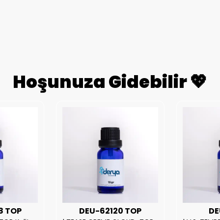
Hoşunuza Gidebilir 💖
8 TOP
DEU-62120 TOP
DE