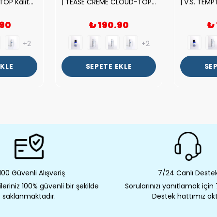
| ROSE EXPOSED-TOP Kalite Unısex Parfüm Esansı.|
| TEASE CREME CLOUD-TOP Kalite Kadın Parfüm Esansı.|
.90
₺ 190.90
₺
+2
+2
EKLE
SEPETE EKLE
SEP
00 Güvenli Alışveriş
7/24 Canlı Deste
eriniz 100% güvenli bir şekilde
Sorularınızı yanıtlamak için
saklanmaktadır.
Destek hattımız akt