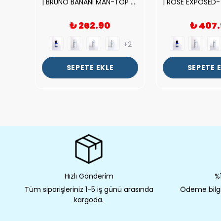
|212 WOMAN-DELUX Kalite Kadın Parfüm Esansı.|
| BRUNO BANANI MAN-TOP Kalite Erkek Parfüm Esansı.|
₺ 262.90
₺ 407
+2
+2
SEPETE EKLE
SEPETE 
Hızlı Gönderim
%1
Tüm siparişleriniz 1-5 iş günü arasında
Ödeme bilgil
kargoda.