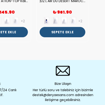
| V.S. TEMPTATION-TOP Kalite Kadın Parfüm Esansı.|
|02 L'AIR DU DESERT MAROCAIN-TOP Kalite Unısex Parfüm Esansı.|
 145.90
₺ 961.90
+2
+2
ETE EKLE
SEPETE EKLE
k
Bize Ulaşın
 7/24 Canlı
Her türlü soru ve talebiniz için bizimle
if.
destek@deryaesans.com adresinden
iletişime geçebilirsiniz.