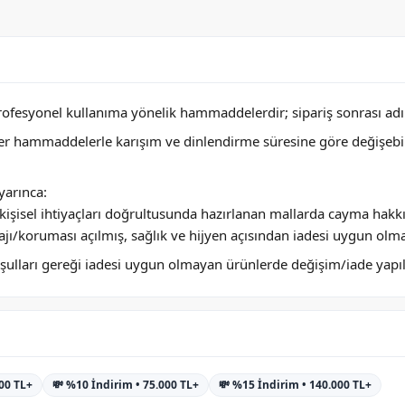
profesyonel kullanıma yönelik hammaddelerdir; sipariş sonrası adını
ğer hammaddelerle karışım ve dinlendirme süresine göre değişebi
arınca:
ya kişisel ihtiyaçları doğrultusunda hazırlanan mallarda cayma hakk
jı/koruması açılmış, sağlık ve hijyen açısından iadesi uygun olm
 koşulları gereği iadesi uygun olmayan ürünlerde değişim/iade yap
000 TL+
💸 %10 İndirim • 75.000 TL+
💸 %15 İndirim • 140.000 TL+