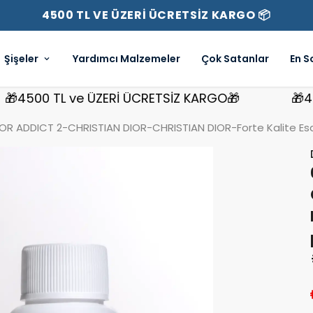
4500 TL VE ÜZERİ ÜCRETSİZ KARGO 📦
Şişeler
Yardımcı Malzemeler
Çok Satanlar
En S
500 TL ve ÜZERİ ÜCRETSİZ KARGO🎁
🎁4500 
R ADDICT 2-CHRISTIAN DIOR-CHRISTIAN DIOR-Forte Kalite Esa