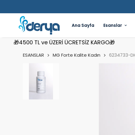
Ana Sayfa
Esanslar
🎁4500 TL ve ÜZERİ ÜCRETSİZ KARGO🎁
🎁4
ESANSLAR
MG Forte Kalite Kadın
6234733-DIO