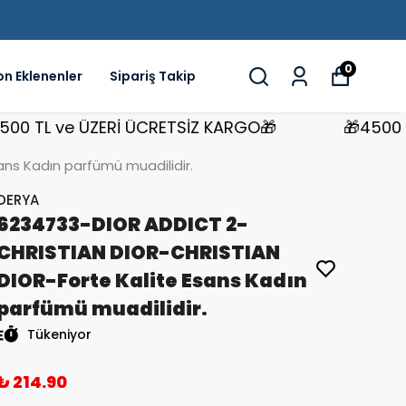
0
on Eklenenler
Sipariş Takip
TL ve ÜZERİ ÜCRETSİZ KARGO🎁
🎁4500 TL v
ns Kadın parfümü muadilidir.
DERYA
6234733-DIOR ADDICT 2-
CHRISTIAN DIOR-CHRISTIAN
DIOR-Forte Kalite Esans Kadın
parfümü muadilidir.
Tükeniyor
₺ 214.90