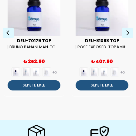
DEU-70179 TOP
DEU-81068 TOP
| BRUNO BANANI MAN-TOP Kalite Erkek Parfüm Esansı.|
| ROSE EXPOSED-TOP Kalite Unısex Parfüm Esansı.|
₺ 262.90
₺ 407.90
+2
+2
SEPETE EKLE
SEPETE EKLE