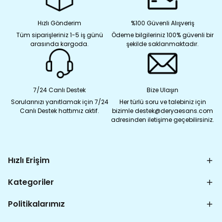
Hızlı Gönderim
%100 Güvenli Alışveriş
Tüm siparişleriniz 1-5 iş günü
Ödeme bilgileriniz 100% güvenli bir
arasında kargoda.
şekilde saklanmaktadır.
7/24 Canlı Destek
Bize Ulaşın
Sorularınızı yanıtlamak için 7/24
Her türlü soru ve talebiniz için
Canlı Destek hattımız aktif.
bizimle destek@deryaesans.com
adresinden iletişime geçebilirsiniz.
Hızlı Erişim
Kategoriler
Politikalarımız