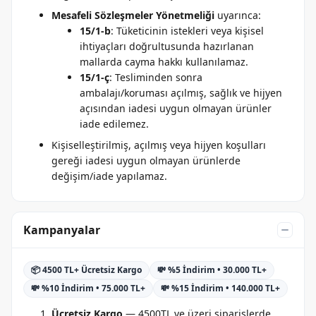
Mesafeli Sözleşmeler Yönetmeliği
uyarınca:
15/1-b
: Tüketicinin istekleri veya kişisel
ihtiyaçları doğrultusunda hazırlanan
mallarda cayma hakkı kullanılamaz.
15/1-ç
: Tesliminden sonra
ambalajı/koruması açılmış, sağlık ve hijyen
açısından iadesi uygun olmayan ürünler
iade edilemez.
Kişiselleştirilmiş, açılmış veya hijyen koşulları
gereği iadesi uygun olmayan ürünlerde
değişim/iade yapılamaz.
Kampanyalar
📦 4500 TL+ Ücretsiz Kargo
💸 %5 İndirim • 30.000 TL+
💸 %10 İndirim • 75.000 TL+
💸 %15 İndirim • 140.000 TL+
Ücretsiz Kargo
— 4500TL ve üzeri siparişlerde