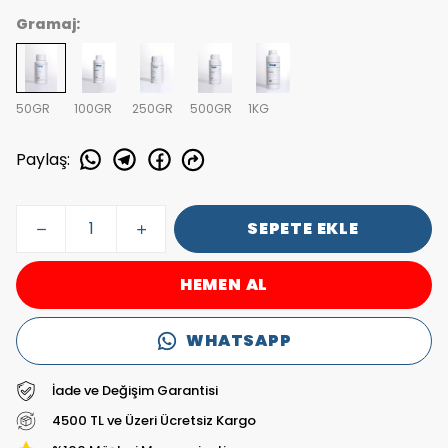
Gramaj:
50GR
100GR
250GR
500GR
1KG
Paylaş
:
SEPETE EKLE
HEMEN AL
WHATSAPP
İade ve Değişim Garantisi
4500 TL ve Üzeri Ücretsiz Kargo