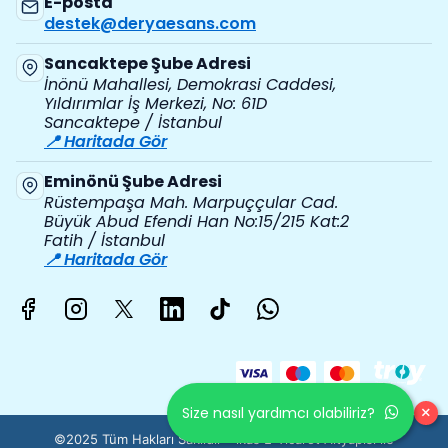
E-posta
destek@deryaesans.com
Sancaktepe Şube Adresi
İnönü Mahallesi, Demokrasi Caddesi,
Yıldırımlar İş Merkezi, No: 61D
Sancaktepe / İstanbul
📍 Haritada Gör
Eminönü Şube Adresi
Rüstempaşa Mah. Marpuççular Cad.
Büyük Abud Efendi Han No:15/215 Kat:2
Fatih / İstanbul
📍 Haritada Gör
×
Size nasıl yardımcı olabiliriz?
©2025 Tüm Hakları Saklıdır - ikas E-Ticaret
Altyapısı ile