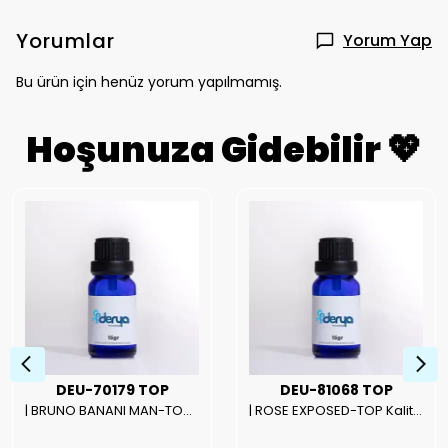
Yorumlar
Yorum Yap
Bu ürün için henüz yorum yapılmamış.
Hoşunuza Gidebilir 💖
DEU-70179 TOP
DEU-81068 TOP
| BRUNO BANANI MAN-TOP Kalite Erkek Parfüm Esansı.|
| ROSE EXPOSED-TOP Kalite Unısex Parfüm Esansı.|