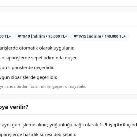
000 TL+
💸 %10 İndirim • 75.000 TL+
💸 %15 İndirim • 140.000 TL+
rişlerde otomatik olarak uygulanır.
n siparişlerde sepet adımında düşer.
n siparişlerde geçerlidir.
un siparişlerde geçerlidir.
nı anda birden fazla indirim geçerli olmayabilir.
ya verilir?
er aynı gün işleme alınır; yoğunluğa bağlı olarak
1–5 iş günü
içind
arişlerde hazırlık süresi değişebilir.