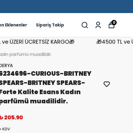
0
on Eklenenler
Sipariş Takip
ÜZERİ ÜCRETSİZ KARGO🎁
🎁4500 TL ve ÜZER
dın parfümü muadilidir.
DERYA
6234696-CURIOUS-BRITNEY
SPEARS-BRITNEY SPEARS-
Forte Kalite Esans Kadın
parfümü muadilidir.
₺ 205.90
+ KDV