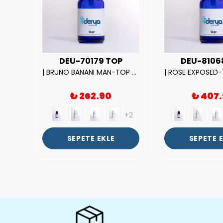
UX
DEU-70179 TOP
DEU-8106
|212 WOMAN-DELUX Kalite Kadın Parfüm Esansı.|
| BRUNO BANANI MAN-TOP Kalite Erkek Parfüm Esansı.|
₺ 262.90
₺ 407
+2
+2
SEPETE EKLE
SEPETE 