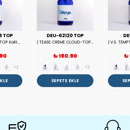
8 TOP
DEU-62120 TOP
DE
| ROSE EXPOSED-TOP Kalite Unısex Parfüm Esansı.|
| TEASE CREME CLOUD-TOP Kalite Kadın Parfüm Esansı.|
.90
₺ 190.90
₺
+2
+2
EKLE
SEPETE EKLE
SEP