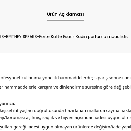
Ürün Açıklaması
S-BRITNEY SPEARS-Forte Kalite Esans Kadın parfümü muadilidir.
profesyonel kullanıma yönelik hammaddelerdir; sipariş sonrası adını
ğer hammaddelerle karışım ve dinlendirme süresine göre değişebi
arınca:
ya kişisel ihtiyaçları doğrultusunda hazırlanan mallarda cayma hakk
jı/koruması açılmış, sağlık ve hijyen açısından iadesi uygun olm
 koşulları gereği iadesi uygun olmayan ürünlerde değişim/iade yap