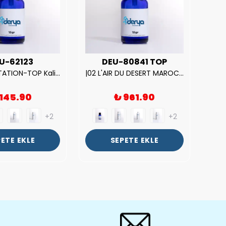
U-62123
DEU-80841 TOP
| V.S. TEMPTATION-TOP Kalite Kadın Parfüm Esansı.|
|02 L'AIR DU DESERT MAROCAIN-TOP Kalite Unısex Parfüm Esansı.|
 145.90
₺ 961.90
+2
+2
ETE EKLE
SEPETE EKLE