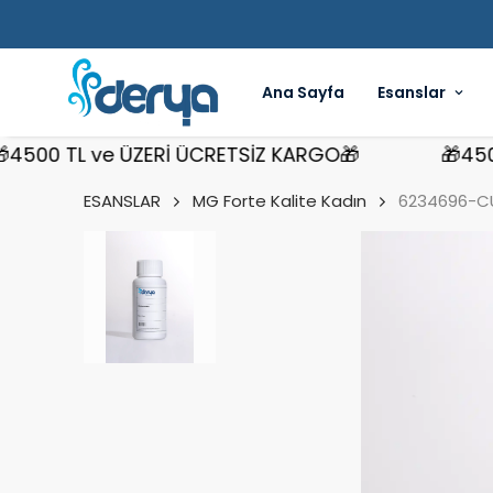
Ana Sayfa
Esanslar
0 TL ve ÜZERİ ÜCRETSİZ KARGO🎁
🎁4500 TL
ESANSLAR
MG Forte Kalite Kadın
6234696-CU