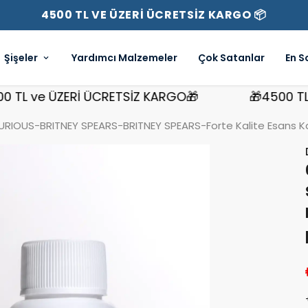
4500 TL VE ÜZERİ ÜCRETSİZ KARGO 📦
Şişeler
Yardımcı Malzemeler
Çok Satanlar
En S
 ve ÜZERİ ÜCRETSİZ KARGO🎁
🎁4500 TL ve 
RIOUS-BRITNEY SPEARS-BRITNEY SPEARS-Forte Kalite Esans Ka