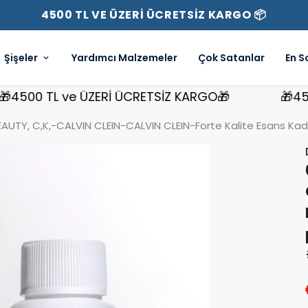
4500 TL VE ÜZERİ ÜCRETSİZ KARGO 📦
Şişeler
Yardımcı Malzemeler
Çok Satanlar
En S
00 TL ve ÜZERİ ÜCRETSİZ KARGO🎁
🎁4500 T
UTY, C,K,-CALVIN CLEIN-CALVIN CLEIN-Forte Kalite Esans Kadı