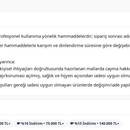
profesyonel kullanıma yönelik hammaddelerdir; sipariş sonrası adını
ğer hammaddelerle karışım ve dinlendirme süresine göre değişebi
arınca:
ya kişisel ihtiyaçları doğrultusunda hazırlanan mallarda cayma hakk
jı/koruması açılmış, sağlık ve hijyen açısından iadesi uygun olm
 koşulları gereği iadesi uygun olmayan ürünlerde değişim/iade yap
000 TL+
💸 %10 İndirim • 75.000 TL+
💸 %15 İndirim • 140.000 TL+