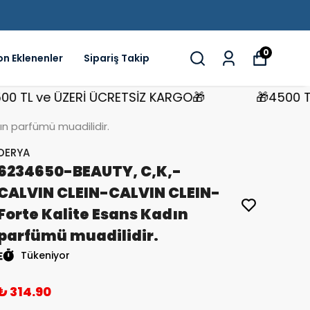
0
on Eklenenler
Sipariş Takip
L ve ÜZERİ ÜCRETSİZ KARGO🎁
🎁4500 TL ve
n parfümü muadilidir.
DERYA
6234650-BEAUTY, C,K,-
CALVIN CLEIN-CALVIN CLEIN-
Forte Kalite Esans Kadın
parfümü muadilidir.
Tükeniyor
₺ 314.90