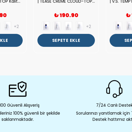
| ROSE EXPOSED-TOP Kalite Unısex Parfüm Esansı.|
| TEASE CREME CLOUD-TOP Kalite Kadın Parfüm Esansı.|
.90
₺ 190.90
₺
+2
+2
EKLE
SEPETE EKLE
SEP
00 Güvenli Alışveriş
7/24 Canlı Deste
eriniz 100% güvenli bir şekilde
Sorularınızı yanıtlamak için
saklanmaktadır.
Destek hattımız akt