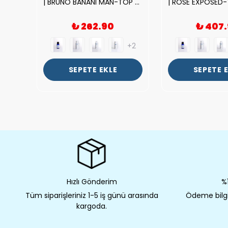
|212 WOMAN-DELUX Kalite Kadın Parfüm Esansı.|
| BRUNO BANANI MAN-TOP Kalite Erkek Parfüm Esansı.|
₺ 262.90
₺ 407
+2
+2
SEPETE EKLE
SEPETE 
Hızlı Gönderim
%1
Tüm siparişleriniz 1-5 iş günü arasında
Ödeme bilgil
kargoda.