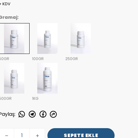
+ KDV
Gramaj:
50GR
100GR
250GR
500GR
1KG
Paylaş
:
SEPETE EKLE