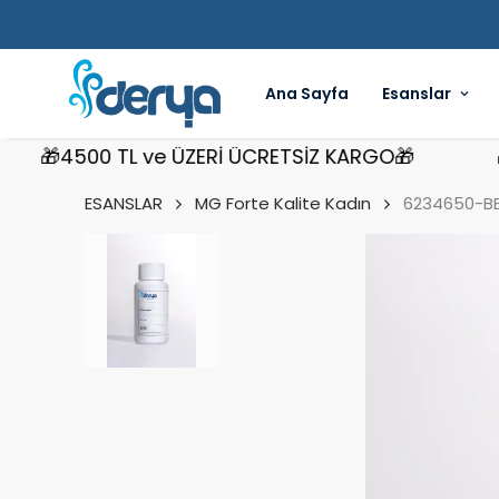
Ana Sayfa
Esanslar
🎁4500 TL ve ÜZERİ ÜCRETSİZ KARGO🎁
🎁45
ESANSLAR
MG Forte Kalite Kadın
6234650-BEA