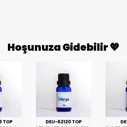
Hoşunuza Gidebilir 💖
8 TOP
DEU-62120 TOP
DE