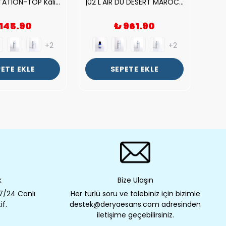
| V.S. TEMPTATION-TOP Kalite Kadın Parfüm Esansı.|
|02 L'AIR DU DESERT MAROCAIN-TOP Kalite Unısex Parfüm Esansı.|
 145.90
₺ 961.90
+2
+2
ETE EKLE
SEPETE EKLE
k
Bize Ulaşın
 7/24 Canlı
Her türlü soru ve talebiniz için bizimle
if.
destek@deryaesans.com adresinden
iletişime geçebilirsiniz.