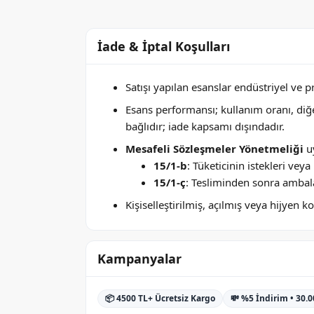
İade & İptal Koşulları
Satışı yapılan esanslar endüstriyel ve 
Esans performansı; kullanım oranı, di
bağlıdır; iade kapsamı dışındadır.
Mesafeli Sözleşmeler Yönetmeliği
uy
15/1-b
: Tüketicinin istekleri ve
15/1-ç
: Tesliminden sonra ambala
Kişiselleştirilmiş, açılmış veya hijyen
Kampanyalar
📦 4500 TL+ Ücretsiz Kargo
💸 %5 İndirim • 30.