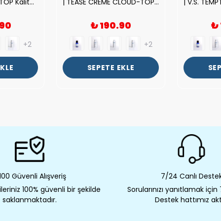
| ROSE EXPOSED-TOP Kalite Unısex Parfüm Esansı.|
| TEASE CREME CLOUD-TOP Kalite Kadın Parfüm Esansı.|
.90
₺ 190.90
₺
+2
+2
EKLE
SEPETE EKLE
SEP
00 Güvenli Alışveriş
7/24 Canlı Deste
eriniz 100% güvenli bir şekilde
Sorularınızı yanıtlamak için
saklanmaktadır.
Destek hattımız akt