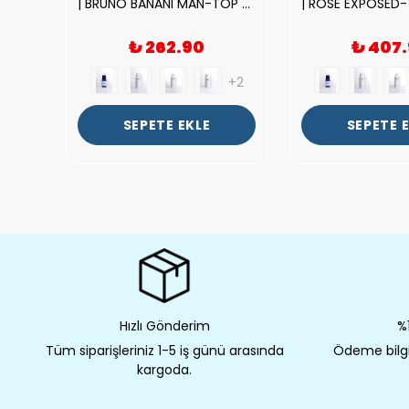
|212 WOMAN-DELUX Kalite Kadın Parfüm Esansı.|
| BRUNO BANANI MAN-TOP Kalite Erkek Parfüm Esansı.|
₺ 262.90
₺ 407
+2
+2
SEPETE EKLE
SEPETE 
Hızlı Gönderim
%1
Tüm siparişleriniz 1-5 iş günü arasında
Ödeme bilgil
kargoda.