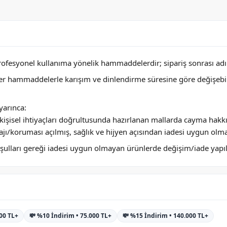
profesyonel kullanıma yönelik hammaddelerdir; sipariş sonrası adını
ğer hammaddelerle karışım ve dinlendirme süresine göre değişebi
arınca:
ya kişisel ihtiyaçları doğrultusunda hazırlanan mallarda cayma hakk
jı/koruması açılmış, sağlık ve hijyen açısından iadesi uygun olm
 koşulları gereği iadesi uygun olmayan ürünlerde değişim/iade yap
000 TL+
💸 %10 İndirim • 75.000 TL+
💸 %15 İndirim • 140.000 TL+