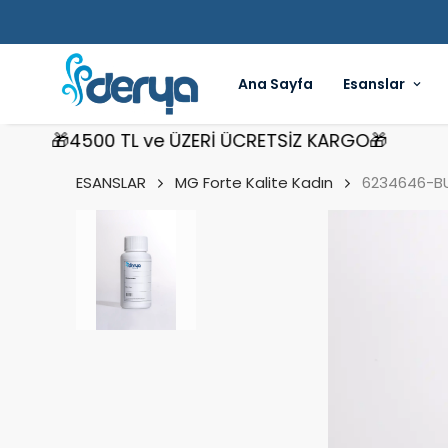
Ana Sayfa
Esanslar
🎁4500 TL ve ÜZERİ ÜCRETSİZ KARGO🎁
🎁
ESANSLAR
MG Forte Kalite Kadın
6234646-BU