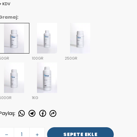
+ KDV
Gramaj:
50GR
100GR
250GR
500GR
1KG
Paylaş
:
SEPETE EKLE