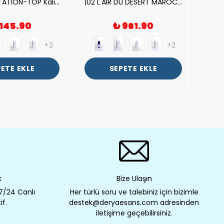
| V.S. TEMPTATION-TOP Kalite Kadın Parfüm Esansı.|
|02 L'AIR DU DESERT MAROCAIN-TOP Kalite Unısex Parfüm Esansı.|
 145.90
₺ 961.90
+2
+2
ETE EKLE
SEPETE EKLE
k
Bize Ulaşın
 7/24 Canlı
Her türlü soru ve talebiniz için bizimle
if.
destek@deryaesans.com adresinden
iletişime geçebilirsiniz.