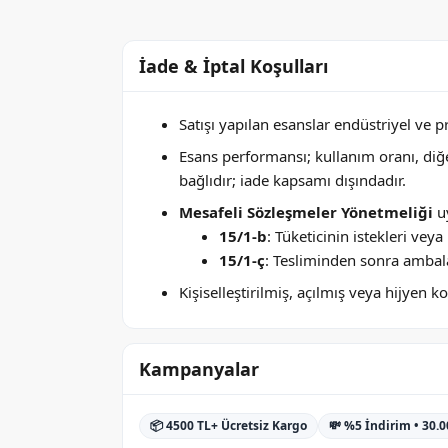
İade & İptal Koşulları
Satışı yapılan esanslar endüstriyel ve 
Esans performansı; kullanım oranı, di
bağlıdır; iade kapsamı dışındadır.
Mesafeli Sözleşmeler Yönetmeliği
uy
15/1-b
: Tüketicinin istekleri ve
15/1-ç
: Tesliminden sonra ambala
Kişiselleştirilmiş, açılmış veya hijyen
Kampanyalar
📦 4500 TL+ Ücretsiz Kargo
💸 %5 İndirim • 30.