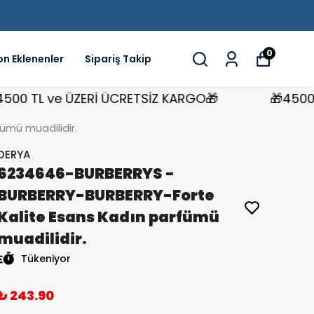
0
on Eklenenler
Sipariş Takip
 TL ve ÜZERİ ÜCRETSİZ KARGO🎁
🎁4500 TL 
mü muadilidir.
DERYA
6234646-BURBERRYS -
BURBERRY-BURBERRY-Forte
Kalite Esans Kadın parfümü
muadilidir.
Tükeniyor
₺ 243.90