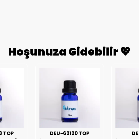
Hoşunuza Gidebilir 💖
8 TOP
DEU-62120 TOP
DE