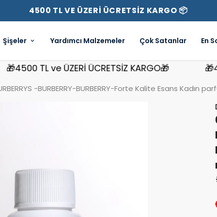
4500 TL VE ÜZERİ ÜCRETSİZ KARGO 📦
Şişeler
Yardımcı Malzemeler
Çok Satanlar
En S
4500 TL ve ÜZERİ ÜCRETSİZ KARGO🎁
🎁4500
RBERRYS -BURBERRY-BURBERRY-Forte Kalite Esans Kadın parfü