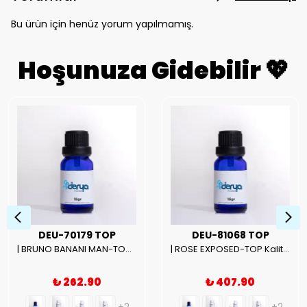
Bu ürün için henüz yorum yapılmamış.
Hoşunuza Gidebilir 💖
DEU-70179 TOP
DEU-81068 TOP
| BRUNO BANANI MAN-TOP Kalite Erkek Parfüm Esansı.|
| ROSE EXPOSED-TOP Kalite Unısex Parfüm Esansı.|
₺ 262.90
₺ 407.90