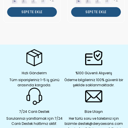
+2
+2
SEPETE EKLE
SEPETE EKLE
Hızlı Gönderim
%100 Güvenli Alışveriş
Tüm siparişleriniz 1-5 iş günü
Ödeme bilgileriniz 100% güvenli bir
arasında kargoda.
şekilde saklanmaktadır.
7/24 Canlı Destek
Bize Ulaşın
Sorularınızı yanıtlamak için 7/24
Her türlü soru ve talebiniz için
Canlı Destek hattımız aktif.
bizimle destek@deryaesans.com