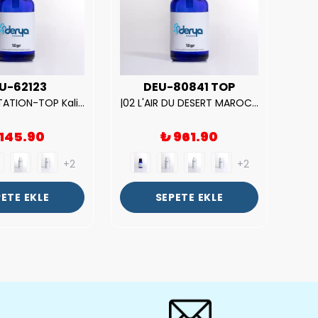
U-62123
DEU-80841 TOP
| V.S. TEMPTATION-TOP Kalite Kadın Parfüm Esansı.|
|02 L'AIR DU DESERT MAROCAIN-TOP Kalite Unısex Parfüm Esansı.|
 145.90
₺ 961.90
+2
+2
ETE EKLE
SEPETE EKLE