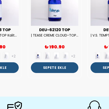
8 TOP
DEU-62120 TOP
DE
| ROSE EXPOSED-TOP Kalite Unısex Parfüm Esansı.|
| TEASE CREME CLOUD-TOP Kalite Kadın Parfüm Esansı.|
.90
₺ 190.90
₺
+2
+2
EKLE
SEPETE EKLE
SEP