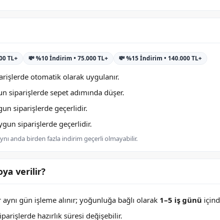
000 TL+
💸 %10 İndirim • 75.000 TL+
💸 %15 İndirim • 140.000 TL+
rişlerde otomatik olarak uygulanır.
n siparişlerde sepet adımında düşer.
n siparişlerde geçerlidir.
un siparişlerde geçerlidir.
nı anda birden fazla indirim geçerli olmayabilir.
ya verilir?
er aynı gün işleme alınır; yoğunluğa bağlı olarak
1–5 iş günü
içind
arişlerde hazırlık süresi değişebilir.