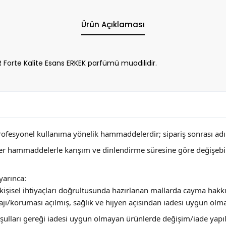
Ürün Açıklaması
orte Kalite Esans ERKEK parfümü muadilidir.
profesyonel kullanıma yönelik hammaddelerdir; sipariş sonrası adını
ğer hammaddelerle karışım ve dinlendirme süresine göre değişebi
arınca:
ya kişisel ihtiyaçları doğrultusunda hazırlanan mallarda cayma hakk
jı/koruması açılmış, sağlık ve hijyen açısından iadesi uygun olm
 koşulları gereği iadesi uygun olmayan ürünlerde değişim/iade yap