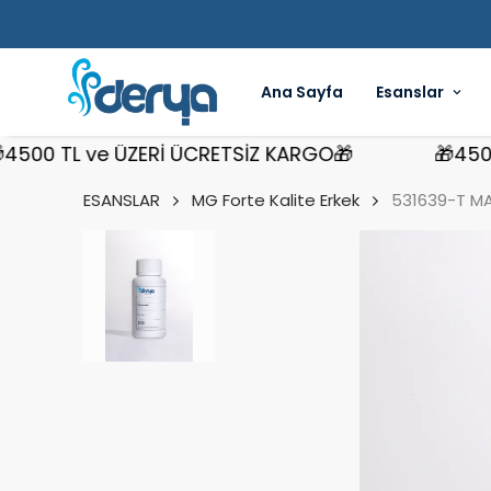
Ana Sayfa
Esanslar
0 TL ve ÜZERİ ÜCRETSİZ KARGO🎁
🎁4500 TL
ESANSLAR
MG Forte Kalite Erkek
531639-T MA