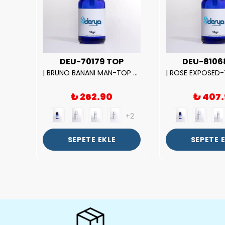
UX
DEU-70179 TOP
DEU-8106
|212 WOMAN-DELUX Kalite Kadın Parfüm Esansı.|
| BRUNO BANANI MAN-TOP Kalite Erkek Parfüm Esansı.|
₺ 262.90
₺ 407
+2
+2
SEPETE EKLE
SEPETE 