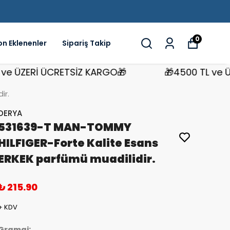
0
on Eklenenler
Sipariş Takip
ÜZERİ ÜCRETSİZ KARGO🎁
🎁4500 TL ve ÜZER
ir.
DERYA
531639-T MAN-TOMMY
HILFIGER-Forte Kalite Esans
ERKEK parfümü muadilidir.
₺ 215.90
+ KDV
Gramaj: