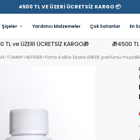
4500 TL VE ÜZERİ ÜCRETSİZ KARGO 📦
Şişeler
Yardımcı Malzemeler
Çok Satanlar
En S
 ve ÜZERİ ÜCRETSİZ KARGO🎁
🎁4500 TL ve 
N-TOMMY HILFIGER-Forte Kalite Esans ERKEK parfümü muadilid