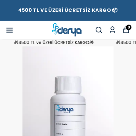
4500 TL VE ÜZERİ ÜCRETSİZ KARGO 📦
0
🎁4500 TL ve ÜZERİ ÜCRETSİZ KARGO🎁
🎁4500 TL 