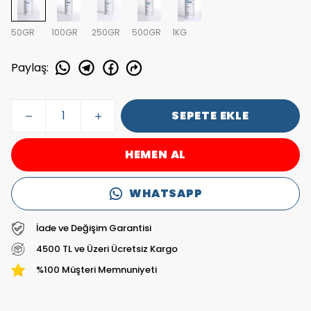
50GR
100GR
250GR
500GR
1KG
Paylaş
:
SEPETE EKLE
HEMEN AL
WHATSAPP
İade ve Değişim Garantisi
4500 TL ve Üzeri Ücretsiz Kargo
%100 Müşteri Memnuniyeti