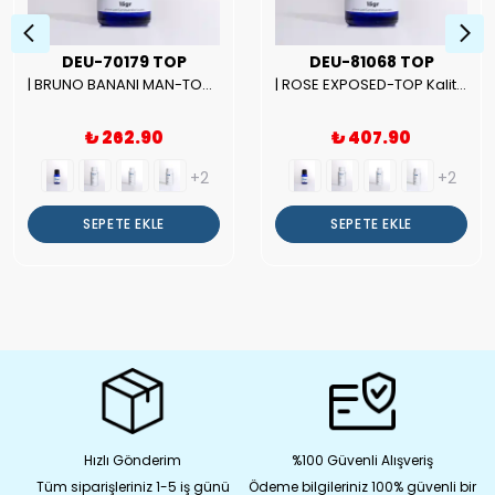
DEU-70179 TOP
DEU-81068 TOP
| BRUNO BANANI MAN-TOP Kalite Erkek Parfüm Esansı.|
| ROSE EXPOSED-TOP Kalite Unısex Parfüm Esansı.|
₺ 262.90
₺ 407.90
+2
+2
SEPETE EKLE
SEPETE EKLE
Hızlı Gönderim
%100 Güvenli Alışveriş
Tüm siparişleriniz 1-5 iş günü
Ödeme bilgileriniz 100% güvenli bir