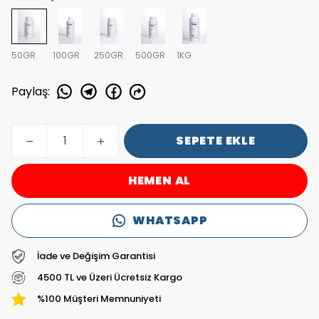
50GR
100GR
250GR
500GR
1KG
Paylaş
:
SEPETE EKLE
HEMEN AL
WHATSAPP
İade ve Değişim Garantisi
4500 TL ve Üzeri Ücretsiz Kargo
%100 Müşteri Memnuniyeti