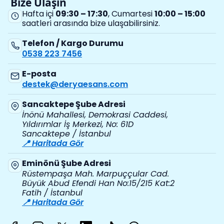
Bize Ulaşın
Hafta içi
09:30 – 17:30
, Cumartesi
10:00 – 15:00
saatleri arasında bize ulaşabilirsiniz.
Telefon / Kargo Durumu
0538 223 7456
E-posta
destek@deryaesans.com
Sancaktepe Şube Adresi
İnönü Mahallesi, Demokrasi Caddesi,
Yıldırımlar İş Merkezi, No: 61D
Sancaktepe / İstanbul
📍 Haritada Gör
Eminönü Şube Adresi
Rüstempaşa Mah. Marpuççular Cad.
Büyük Abud Efendi Han No:15/215 Kat:2
Fatih / İstanbul
📍 Haritada Gör