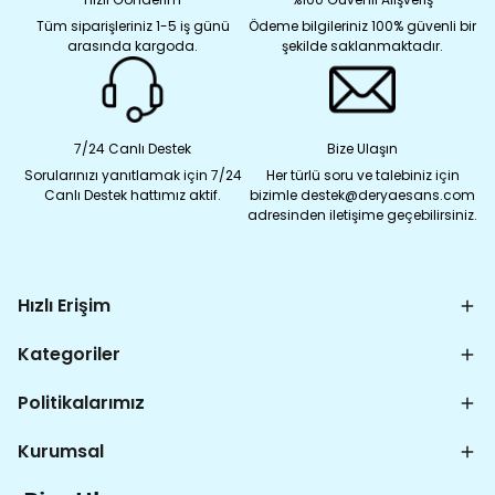
Tüm siparişleriniz 1-5 iş günü
Ödeme bilgileriniz 100% güvenli bir
arasında kargoda.
şekilde saklanmaktadır.
7/24 Canlı Destek
Bize Ulaşın
Sorularınızı yanıtlamak için 7/24
Her türlü soru ve talebiniz için
Canlı Destek hattımız aktif.
bizimle destek@deryaesans.com
adresinden iletişime geçebilirsiniz.
Hızlı Erişim
Kategoriler
Politikalarımız
Kurumsal