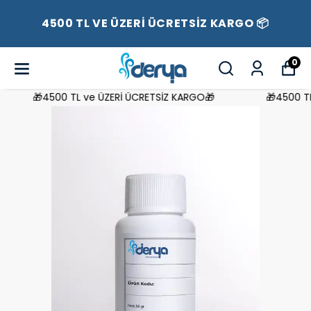
4500 TL VE ÜZERİ ÜCRETSİZ KARGO 📦
0
🎁4500 TL ve ÜZERİ ÜCRETSİZ KARGO🎁
🎁4500 TL 