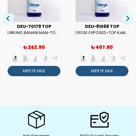
DEU-70179 TOP
DEU-81068 TOP
| BRUNO BANANI MAN-TOP Kalite Erkek Parfüm Esansı.|
| ROSE EXPOSED-TOP Kalite Unısex Parfüm Esansı.|
₺ 262.90
₺ 407.90
+2
+2
SEPETE EKLE
SEPETE EKLE
Hızlı Gönderim
%100 Güvenli Alışveriş