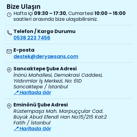
Bize Ulaşın
Hafta içi
09:30 – 17:30
, Cumartesi
10:00 – 15:00
saatleri arasında bize ulaşabilirsiniz.
Telefon / Kargo Durumu
0538 223 7456
E-posta
destek@deryaesans.com
Sancaktepe Şube Adresi
İnönü Mahallesi, Demokrasi Caddesi,
Yıldırımlar İş Merkezi, No: 61D
Sancaktepe / İstanbul
📍 Haritada Gör
Eminönü Şube Adresi
Rüstempaşa Mah. Marpuççular Cad.
Büyük Abud Efendi Han No:15/215 Kat:2
Fatih / İstanbul
📍 Haritada Gör