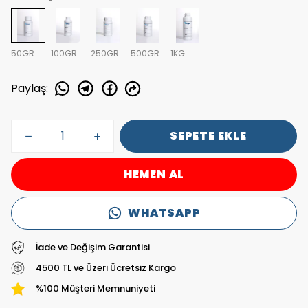
50GR
100GR
250GR
500GR
1KG
Paylaş
:
SEPETE EKLE
HEMEN AL
WHATSAPP
İade ve Değişim Garantisi
4500 TL ve Üzeri Ücretsiz Kargo
%100 Müşteri Memnuniyeti