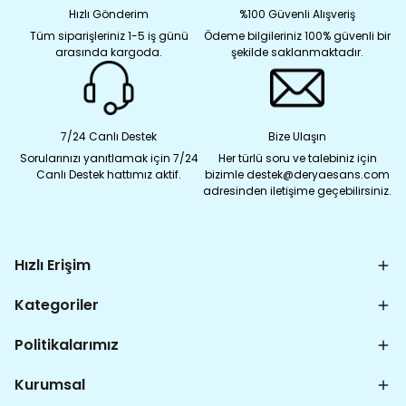
Hızlı Gönderim
%100 Güvenli Alışveriş
Tüm siparişleriniz 1-5 iş günü
Ödeme bilgileriniz 100% güvenli bir
arasında kargoda.
şekilde saklanmaktadır.
7/24 Canlı Destek
Bize Ulaşın
Sorularınızı yanıtlamak için 7/24
Her türlü soru ve talebiniz için
Canlı Destek hattımız aktif.
bizimle destek@deryaesans.com
adresinden iletişime geçebilirsiniz.
Hızlı Erişim
Kategoriler
Politikalarımız
Kurumsal