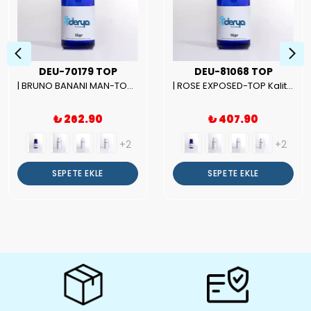
DEU-70179 TOP
DEU-81068 TOP
| BRUNO BANANI MAN-TOP Kalite Erkek Parfüm Esansı.|
| ROSE EXPOSED-TOP Kalite Unısex Parfüm Esansı.|
₺ 262.90
₺ 407.90
+2
+2
SEPETE EKLE
SEPETE EKLE