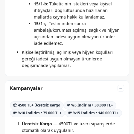
15/1-b
: Tüketicinin istekleri veya kişisel
ihtiyaçları doğrultusunda hazırlanan
mallarda cayma hakkı kullanılamaz.
15/1-ç
: Tesliminden sonra
ambalajı/koruması açılmış, sağlık ve hijyen
açısından iadesi uygun olmayan ürünler
iade edilemez.
Kişiselleştirilmiş, açılmış veya hijyen koşulları
gereği iadesi uygun olmayan ürünlerde
değişim/iade yapılamaz.
Kampanyalar
📦 4500 TL+ Ücretsiz Kargo
💸 %5 İndirim • 30.000 TL+
💸 %10 İndirim • 75.000 TL+
💸 %15 İndirim • 140.000 TL+
Ücretsiz Kargo
— 4500TL ve üzeri siparişlerde
otomatik olarak uygulanır.