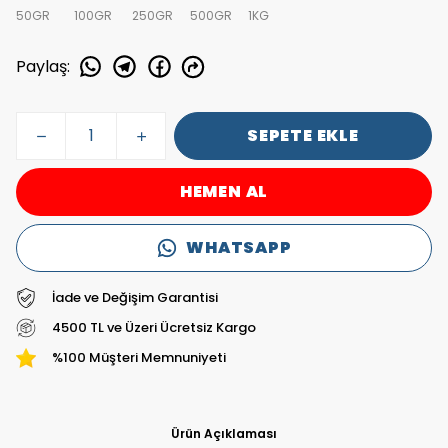
50GR
100GR
250GR
500GR
1KG
Paylaş
:
SEPETE EKLE
HEMEN AL
WHATSAPP
İade ve Değişim Garantisi
4500 TL ve Üzeri Ücretsiz Kargo
%100 Müşteri Memnuniyeti
Ürün Açıklaması