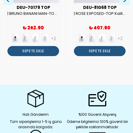
DEU-70179 TOP
DEU-81068 TOP
| BRUNO BANANI MAN-TOP Kalite Erkek Parfüm Esansı.|
| ROSE EXPOSED-TOP Kalite Unısex Parfüm Esansı.|
₺ 262.90
₺ 407.90
+2
+2
SEPETE EKLE
SEPETE EKLE
Hızlı Gönderim
%100 Güvenli Alışveriş
Tüm siparişleriniz 1-5 iş günü
Ödeme bilgileriniz 100% güvenli bir
arasında kargoda.
şekilde saklanmaktadır.