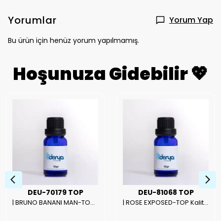
Yorumlar
Yorum Yap
Bu ürün için henüz yorum yapılmamış.
Hoşunuza Gidebilir 💖
DEU-70179 TOP
DEU-81068 TOP
| BRUNO BANANI MAN-TOP Kalite Erkek Parfüm Esansı.|
| ROSE EXPOSED-TOP Kalite Unısex Parfüm Esansı.|