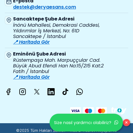
E-posta
destek@deryaesans.com
Sancaktepe Şube Adresi
İnönü Mahallesi, Demokrasi Caddesi,
Yıldırımlar İş Merkezi, No: 61D
Sancaktepe / İstanbul
📍 Haritada Gör
Eminönü Şube Adresi
Rüstempaşa Mah. Marpuççular Cad.
Büyük Abud Efendi Han No:15/215 Kat:2
Fatih / İstanbul
📍 Haritada Gör
×
Size nasıl yardımcı olabiliriz?
©2025 Tüm Hakları Saklıdır - ikas E-Ticaret
Altyapısı ile