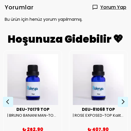
Yorumlar
Yorum Yap
Bu ürün için henüz yorum yapılmamış.
Hoşunuza Gidebilir 💖
DEU-70179 TOP
DEU-81068 TOP
| BRUNO BANANI MAN-TOP Kalite Erkek Parfüm Esansı.|
| ROSE EXPOSED-TOP Kalite Unısex Parfüm Esansı.|
₺ 262.90
₺ 407.90