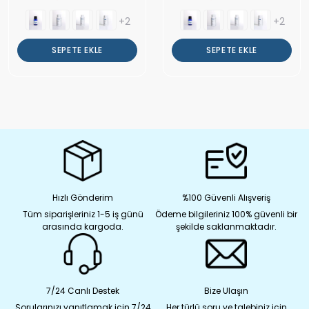
+2
+2
SEPETE EKLE
SEPETE EKLE
Hızlı Gönderim
%100 Güvenli Alışveriş
Tüm siparişleriniz 1-5 iş günü
Ödeme bilgileriniz 100% güvenli bir
arasında kargoda.
şekilde saklanmaktadır.
7/24 Canlı Destek
Bize Ulaşın
Sorularınızı yanıtlamak için 7/24
Her türlü soru ve talebiniz için