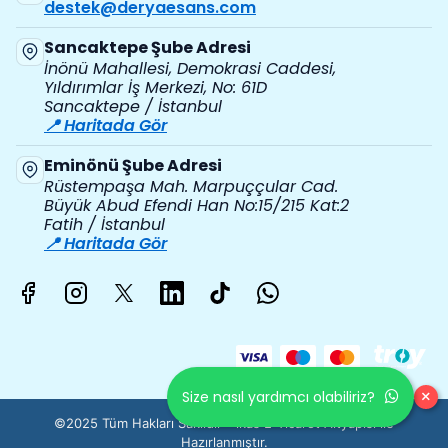
destek@deryaesans.com
Sancaktepe Şube Adresi
İnönü Mahallesi, Demokrasi Caddesi,
Yıldırımlar İş Merkezi, No: 61D
Sancaktepe / İstanbul
📍 Haritada Gör
Eminönü Şube Adresi
Rüstempaşa Mah. Marpuççular Cad.
Büyük Abud Efendi Han No:15/215 Kat:2
Fatih / İstanbul
📍 Haritada Gör
×
Size nasıl yardımcı olabiliriz?
©2025 Tüm Hakları Saklıdır - ikas E-Ticaret
Altyapısı ile
Hazırlanmıştır.