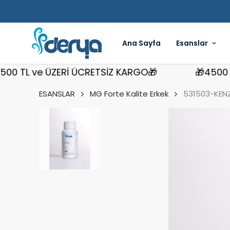
Ana Sayfa
Esanslar
TL ve ÜZERİ ÜCRETSİZ KARGO🎁
🎁4500 TL v
ESANSLAR
MG Forte Kalite Erkek
531503-KENZ