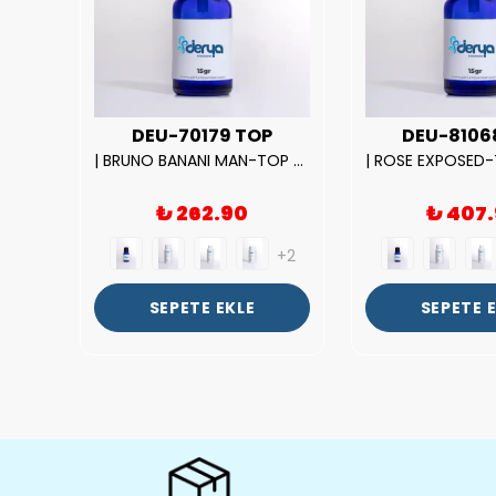
UX
DEU-70179 TOP
DEU-8106
|212 WOMAN-DELUX Kalite Kadın Parfüm Esansı.|
| BRUNO BANANI MAN-TOP Kalite Erkek Parfüm Esansı.|
₺ 262.90
₺ 407
+2
+2
SEPETE EKLE
SEPETE 