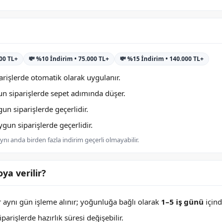
000 TL+
💸 %10 İndirim • 75.000 TL+
💸 %15 İndirim • 140.000 TL+
rişlerde otomatik olarak uygulanır.
n siparişlerde sepet adımında düşer.
n siparişlerde geçerlidir.
un siparişlerde geçerlidir.
nı anda birden fazla indirim geçerli olmayabilir.
ya verilir?
er aynı gün işleme alınır; yoğunluğa bağlı olarak
1–5 iş günü
içind
arişlerde hazırlık süresi değişebilir.