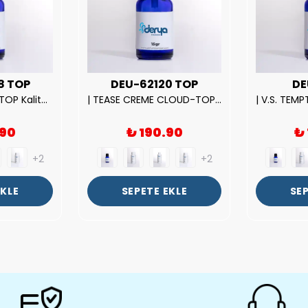
8 TOP
DEU-62120 TOP
DE
| ROSE EXPOSED-TOP Kalite Unısex Parfüm Esansı.|
| TEASE CREME CLOUD-TOP Kalite Kadın Parfüm Esansı.|
.90
₺ 190.90
₺
+2
+2
EKLE
SEPETE EKLE
SEP