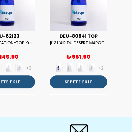
U-62123
DEU-80841 TOP
| V.S. TEMPTATION-TOP Kalite Kadın Parfüm Esansı.|
|02 L'AIR DU DESERT MAROCAIN-TOP Kalite Unısex Parfüm Esansı.|
 145.90
₺ 961.90
+2
+2
ETE EKLE
SEPETE EKLE