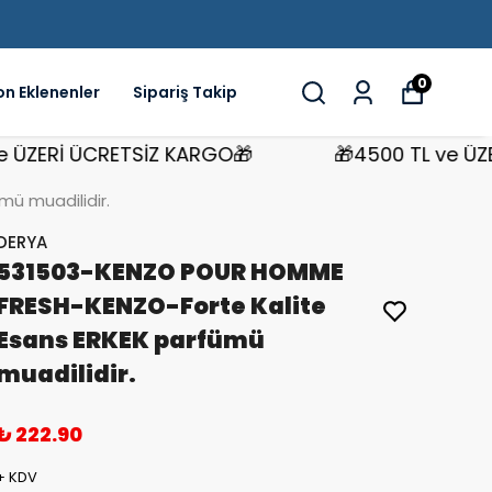
0
on Eklenenler
Sipariş Takip
ERİ ÜCRETSİZ KARGO🎁
🎁4500 TL ve ÜZERİ 
ü muadilidir.
DERYA
531503-KENZO POUR HOMME
FRESH-KENZO-Forte Kalite
Esans ERKEK parfümü
muadilidir.
₺ 222.90
+ KDV