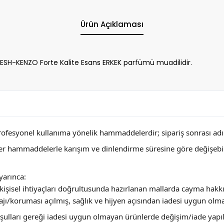
Ürün Açıklaması
H-KENZO Forte Kalite Esans ERKEK parfümü muadilidir.
profesyonel kullanıma yönelik hammaddelerdir; sipariş sonrası adını
ğer hammaddelerle karışım ve dinlendirme süresine göre değişebi
arınca:
ya kişisel ihtiyaçları doğrultusunda hazırlanan mallarda cayma hakk
jı/koruması açılmış, sağlık ve hijyen açısından iadesi uygun olm
 koşulları gereği iadesi uygun olmayan ürünlerde değişim/iade yap