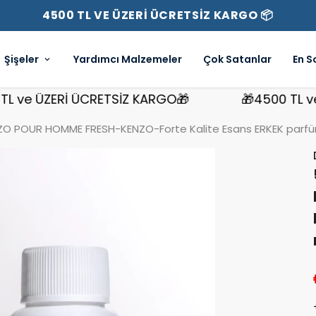
4500 TL VE ÜZERİ ÜCRETSİZ KARGO 📦
Şişeler
Yardımcı Malzemeler
Çok Satanlar
En S
e ÜZERİ ÜCRETSİZ KARGO🎁
🎁4500 TL ve ÜZ
O POUR HOMME FRESH-KENZO-Forte Kalite Esans ERKEK parfüm