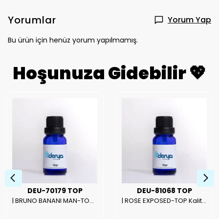
Yorumlar
Yorum Yap
Bu ürün için henüz yorum yapılmamış.
Hoşunuza Gidebilir 💖
DEU-70179 TOP
DEU-81068 TOP
| BRUNO BANANI MAN-TOP Kalite Erkek Parfüm Esansı.|
| ROSE EXPOSED-TOP Kalite Unısex Parfüm Esansı.|