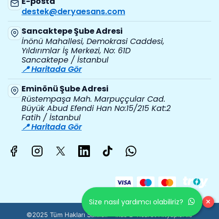
E-posta
destek@deryaesans.com
Sancaktepe Şube Adresi
İnönü Mahallesi, Demokrasi Caddesi,
Yıldırımlar İş Merkezi, No: 61D
Sancaktepe / İstanbul
📍 Haritada Gör
Eminönü Şube Adresi
Rüstempaşa Mah. Marpuççular Cad.
Büyük Abud Efendi Han No:15/215 Kat:2
Fatih / İstanbul
📍 Haritada Gör
×
Size nasıl yardımcı olabiliriz?
©2025 Tüm Hakları Saklıdır - ikas E-Ticaret
Altyapısı ile