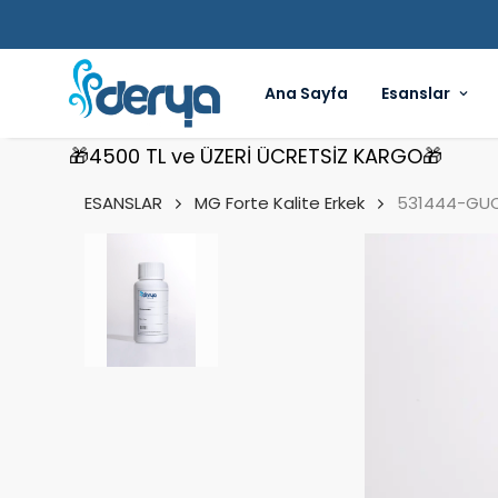
Ana Sayfa
Esanslar
🎁4500 TL ve ÜZERİ ÜCRETSİZ KARGO🎁

ESANSLAR
MG Forte Kalite Erkek
531444-GUCC