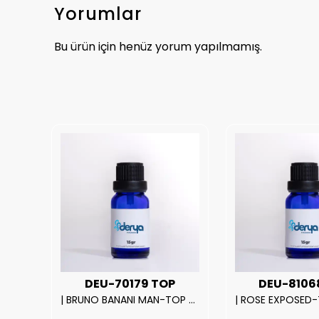
Yorumlar
Bu ürün için henüz yorum yapılmamış.
UX
DEU-70179 TOP
DEU-8106
|212 WOMAN-DELUX Kalite Kadın Parfüm Esansı.|
| BRUNO BANANI MAN-TOP Kalite Erkek Parfüm Esansı.|