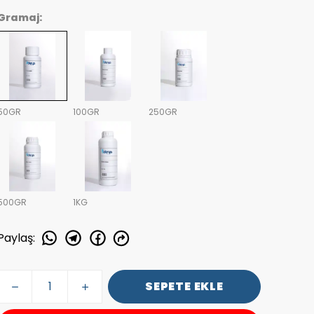
Gramaj:
50GR
100GR
250GR
500GR
1KG
Paylaş
:
SEPETE EKLE