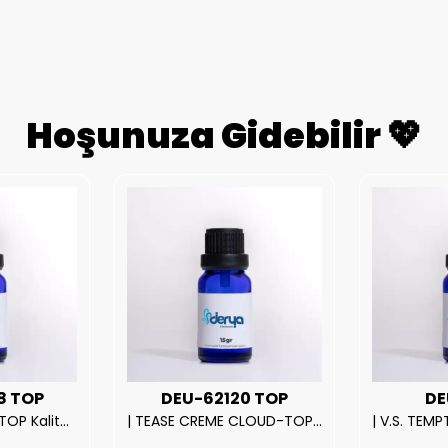
Hoşunuza Gidebilir 💖
8 TOP
DEU-62120 TOP
DE
| ROSE EXPOSED-TOP Kalite Unısex Parfüm Esansı.|
| TEASE CREME CLOUD-TOP Kalite Kadın Parfüm Esansı.|