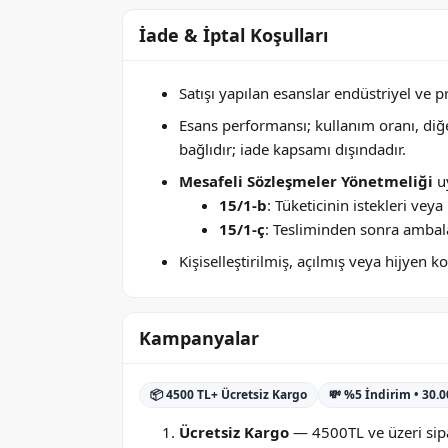
İade & İptal Koşulları
Satışı yapılan esanslar endüstriyel ve 
Esans performansı; kullanım oranı, di
bağlıdır; iade kapsamı dışındadır.
Mesafeli Sözleşmeler Yönetmeliği
uy
15/1-b
: Tüketicinin istekleri ve
15/1-ç
: Tesliminden sonra ambala
Kişiselleştirilmiş, açılmış veya hijyen
Kampanyalar
📦 4500 TL+ Ücretsiz Kargo
💸 %5 İndirim • 30.
Ücretsiz Kargo
— 4500TL ve üzeri sipa