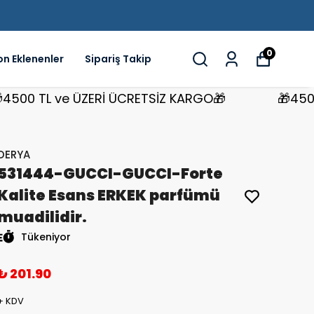
0
on Eklenenler
Sipariş Takip
0 TL ve ÜZERİ ÜCRETSİZ KARGO🎁
🎁4500 TL
DERYA
531444-GUCCI-GUCCI-Forte
Kalite Esans ERKEK parfümü
muadilidir.
Tükeniyor
₺ 201.90
+ KDV