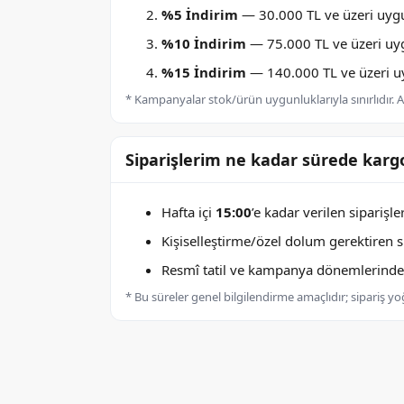
%5 İndirim
— 30.000 TL ve üzeri uygu
%10 İndirim
— 75.000 TL ve üzeri uygu
%15 İndirim
— 140.000 TL ve üzeri uyg
* Kampanyalar stok/ürün uygunluklarıyla sınırlıdır. Ay
Siparişlerim ne kadar sürede kargo
Hafta içi
15:00
’e kadar verilen siparişl
Kişiselleştirme/özel dolum gerektiren sip
Resmî tatil ve kampanya dönemlerinde k
* Bu süreler genel bilgilendirme amaçlıdır; sipariş y