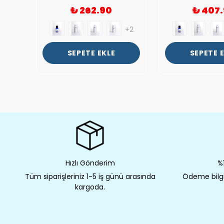
₺ 262.90
₺ 407
+2
+2
SEPETE EKLE
SEPETE 
Hızlı Gönderim
%1
Tüm siparişleriniz 1-5 iş günü arasında
Ödeme bilgil
kargoda.