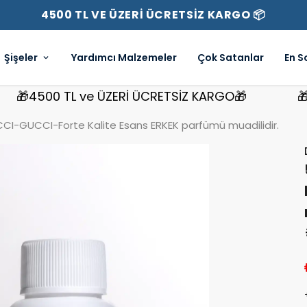
4500 TL VE ÜZERİ ÜCRETSİZ KARGO 📦
Şişeler
Yardımcı Malzemeler
Çok Satanlar
En S
4500 TL ve ÜZERİ ÜCRETSİZ KARGO🎁
🎁450
I-GUCCI-Forte Kalite Esans ERKEK parfümü muadilidir.