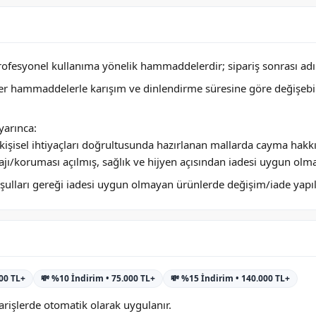
profesyonel kullanıma yönelik hammaddelerdir; sipariş sonrası adını
ğer hammaddelerle karışım ve dinlendirme süresine göre değişebi
arınca:
ya kişisel ihtiyaçları doğrultusunda hazırlanan mallarda cayma hakk
jı/koruması açılmış, sağlık ve hijyen açısından iadesi uygun olm
 koşulları gereği iadesi uygun olmayan ürünlerde değişim/iade yap
000 TL+
💸 %10 İndirim • 75.000 TL+
💸 %15 İndirim • 140.000 TL+
rişlerde otomatik olarak uygulanır.