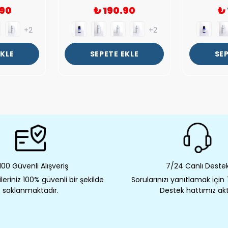
.90
₺ 190.90
₺
+2
+2
EKLE
SEPETE EKLE
SEP
00 Güvenli Alışveriş
7/24 Canlı Deste
eriniz 100% güvenli bir şekilde
Sorularınızı yanıtlamak için
saklanmaktadır.
Destek hattımız akt