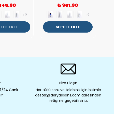
 145.90
₺ 961.90
+2
+2
ETE EKLE
SEPETE EKLE
k
Bize Ulaşın
 7/24 Canlı
Her türlü soru ve talebiniz için bizimle
if.
destek@deryaesans.com adresinden
iletişime geçebilirsiniz.