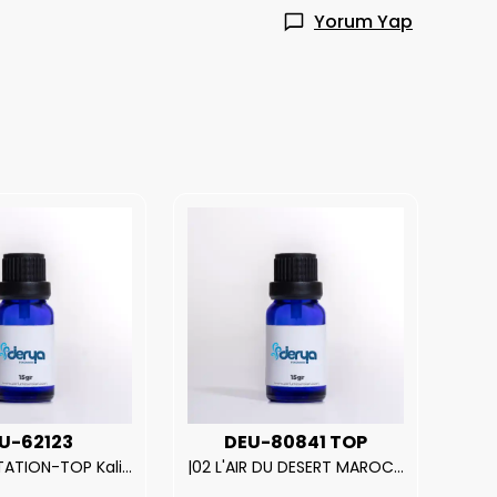
Yorum Yap
U-62123
DEU-80841 TOP
| V.S. TEMPTATION-TOP Kalite Kadın Parfüm Esansı.|
|02 L'AIR DU DESERT MAROCAIN-TOP Kalite Unısex Parfüm Esansı.|