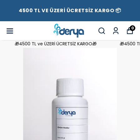
4500 TL VE ÜZERİ ÜCRETSİZ KARGO 📦
0
🎁4500 TL ve ÜZERİ ÜCRETSİZ KARGO🎁
🎁4500 TL 