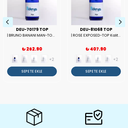
DEU-70179 TOP
DEU-81068 TOP
| BRUNO BANANI MAN-TOP Kalite Erkek Parfüm Esansı.|
| ROSE EXPOSED-TOP Kalite Unısex Parfüm Esansı.|
₺ 262.90
₺ 407.90
+2
+2
SEPETE EKLE
SEPETE EKLE