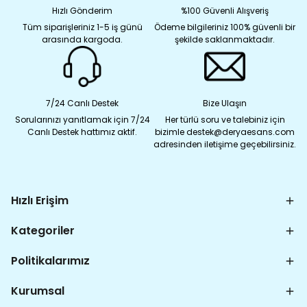
Hızlı Gönderim
%100 Güvenli Alışveriş
Tüm siparişleriniz 1-5 iş günü
Ödeme bilgileriniz 100% güvenli bir
arasında kargoda.
şekilde saklanmaktadır.
7/24 Canlı Destek
Bize Ulaşın
Sorularınızı yanıtlamak için 7/24
Her türlü soru ve talebiniz için
Canlı Destek hattımız aktif.
bizimle destek@deryaesans.com
adresinden iletişime geçebilirsiniz.
Hızlı Erişim
Kategoriler
Politikalarımız
Kurumsal