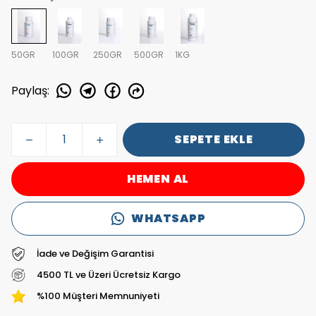
50GR
100GR
250GR
500GR
1KG
Paylaş
:
SEPETE EKLE
HEMEN AL
WHATSAPP
İade ve Değişim Garantisi
4500 TL ve Üzeri Ücretsiz Kargo
%100 Müşteri Memnuniyeti