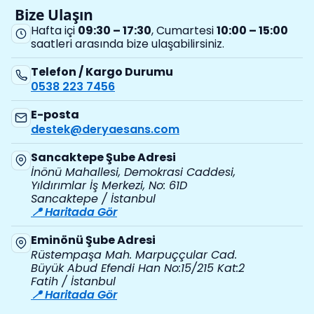
Bize Ulaşın
Hafta içi
09:30 – 17:30
, Cumartesi
10:00 – 15:00
saatleri arasında bize ulaşabilirsiniz.
Telefon / Kargo Durumu
0538 223 7456
E-posta
destek@deryaesans.com
Sancaktepe Şube Adresi
İnönü Mahallesi, Demokrasi Caddesi,
Yıldırımlar İş Merkezi, No: 61D
Sancaktepe / İstanbul
📍 Haritada Gör
Eminönü Şube Adresi
Rüstempaşa Mah. Marpuççular Cad.
Büyük Abud Efendi Han No:15/215 Kat:2
Fatih / İstanbul
📍 Haritada Gör