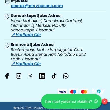
E-posta
destek@deryaesans.com
Sancaktepe Şube Adresi
İnönü Mahallesi, Demokrasi Caddesi,
Yıldırımlar İş Merkezi, No: 61D
Sancaktepe / İstanbul
📍 Haritada Gör
Eminönü Şube Adresi
Rüstempaşa Mah. Marpuççular Cad.
Büyük Abud Efendi Han No:15/215 Kat:2
Fatih / İstanbul
📍 Haritada Gör
×
Size nasıl yardımcı olabiliriz?
©2025 Tüm Hakları Saklıdır - ikas E-Ticaret
Altyapısı ile