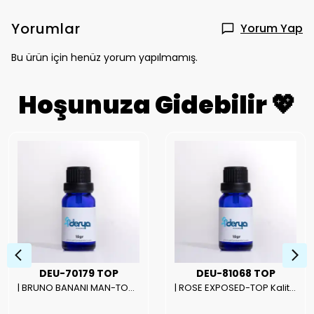
Yorumlar
Yorum Yap
Bu ürün için henüz yorum yapılmamış.
Hoşunuza Gidebilir 💖
DEU-70179 TOP
DEU-81068 TOP
| BRUNO BANANI MAN-TOP Kalite Erkek Parfüm Esansı.|
| ROSE EXPOSED-TOP Kalite Unısex Parfüm Esansı.|