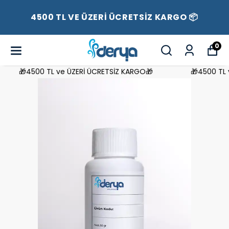
4500 TL VE ÜZERİ ÜCRETSİZ KARGO 📦
0
🎁4500 TL ve ÜZERİ ÜCRETSİZ KARGO🎁
🎁4500 TL v