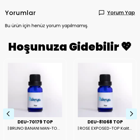
Yorumlar
Yorum Yap
Bu ürün için henüz yorum yapılmamış.
Hoşunuza Gidebilir 💖
DEU-70179 TOP
DEU-81068 TOP
| BRUNO BANANI MAN-TOP Kalite Erkek Parfüm Esansı.|
| ROSE EXPOSED-TOP Kalite Unısex Parfüm Esansı.|