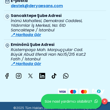
E-posta
destek@deryaesans.com
Sancaktepe Şube Adresi
İnönü Mahallesi, Demokrasi Caddesi,
Yıldırımlar İş Merkezi, No: 61D
Sancaktepe / İstanbul
📍 Haritada Gör
Eminönü Şube Adresi
Rüstempaşa Mah. Marpuççular Cad.
Büyük Abud Efendi Han No:15/215 Kat:2
Fatih / İstanbul
📍 Haritada Gör
×
Size nasıl yardımcı olabiliriz?
©2025 Tüm Hakları Saklıdır - ikas E-Ticaret
Altyapısı ile