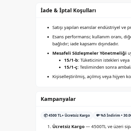
İade & İptal Koşulları
Satışı yapılan esanslar endüstriyel ve 
Esans performansı; kullanım oranı, di
bağlıdır; iade kapsamı dışındadır.
Mesafeli Sözleşmeler Yönetmeliği
uy
15/1-b
: Tüketicinin istekleri ve
15/1-ç
: Tesliminden sonra ambala
Kişiselleştirilmiş, açılmış veya hijyen
Kampanyalar
📦 4500 TL+ Ücretsiz Kargo
💸 %5 İndirim • 30.
Ücretsiz Kargo
— 4500TL ve üzeri sipa