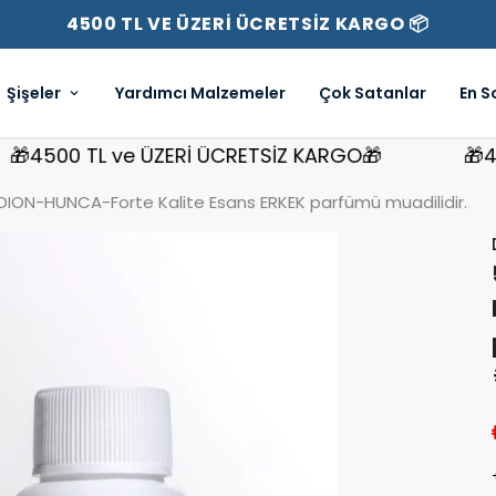
4500 TL VE ÜZERİ ÜCRETSİZ KARGO 📦
Şişeler
Yardımcı Malzemeler
Çok Satanlar
En S
500 TL ve ÜZERİ ÜCRETSİZ KARGO🎁
🎁4500 
ION-HUNCA-Forte Kalite Esans ERKEK parfümü muadilidir.