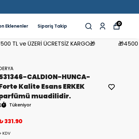
0
on Eklenenler
Sipariş Takip
TL ve ÜZERİ ÜCRETSİZ KARGO🎁
🎁4500 TL v
DERYA
531346-CALDION-HUNCA-
Forte Kalite Esans ERKEK
parfümü muadilidir.
Tükeniyor
₺ 331.90
+ KDV