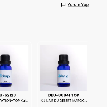
Yorum Yap
U-62123
DEU-80841 TOP
| V.S. TEMPTATION-TOP Kalite Kadın Parfüm Esansı.|
|02 L'AIR DU DESERT MAROCAIN-TOP Kalite Unısex Parfüm Esansı.|