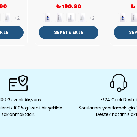
.90
₺ 190.90
₺
+2
+2
EKLE
SEPETE EKLE
SEP
00 Güvenli Alışveriş
7/24 Canlı Deste
eriniz 100% güvenli bir şekilde
Sorularınızı yanıtlamak için
saklanmaktadır.
Destek hattımız akt