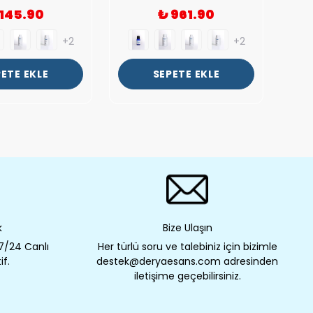
 145.90
₺ 961.90
+2
+2
ETE EKLE
SEPETE EKLE
k
Bize Ulaşın
 7/24 Canlı
Her türlü soru ve talebiniz için bizimle
if.
destek@deryaesans.com adresinden
iletişime geçebilirsiniz.