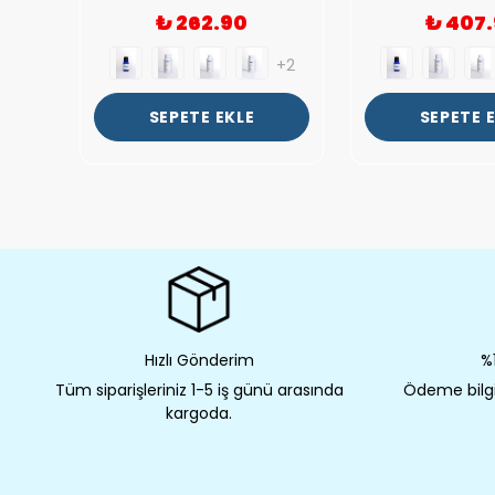
₺ 262.90
₺ 407
+2
+2
SEPETE EKLE
SEPETE 
Hızlı Gönderim
%1
Tüm siparişleriniz 1-5 iş günü arasında
Ödeme bilgil
kargoda.