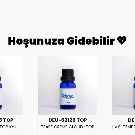
Hoşunuza Gidebilir 💖
8 TOP
DEU-62120 TOP
DE
| ROSE EXPOSED-TOP Kalite Unısex Parfüm Esansı.|
| TEASE CREME CLOUD-TOP Kalite Kadın Parfüm Esansı.|