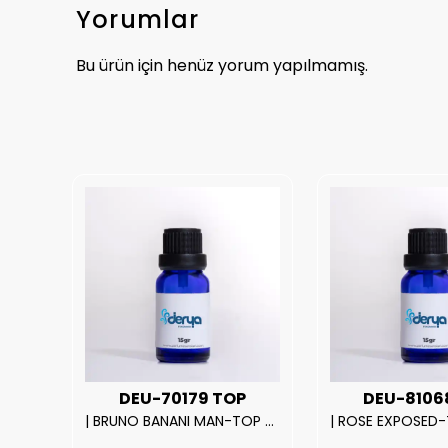
Yorumlar
Bu ürün için henüz yorum yapılmamış.
UX
DEU-70179 TOP
DEU-8106
|212 WOMAN-DELUX Kalite Kadın Parfüm Esansı.|
| BRUNO BANANI MAN-TOP Kalite Erkek Parfüm Esansı.|