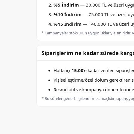
%5 İndirim
— 30.000 TL ve üzeri uygu
%10 İndirim
— 75.000 TL ve üzeri uygu
%15 İndirim
— 140.000 TL ve üzeri uyg
* Kampanyalar stok/ürün uygunluklarıyla sınırlıdır. Ay
Siparişlerim ne kadar sürede kargo
Hafta içi
15:00
’e kadar verilen siparişl
Kişiselleştirme/özel dolum gerektiren sip
Resmî tatil ve kampanya dönemlerinde k
* Bu süreler genel bilgilendirme amaçlıdır; sipariş y