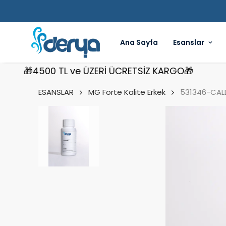
Ana Sayfa
Esanslar
🎁4500 TL ve ÜZERİ ÜCRETSİZ KARGO🎁
🎁4
ESANSLAR
MG Forte Kalite Erkek
531346-CALD