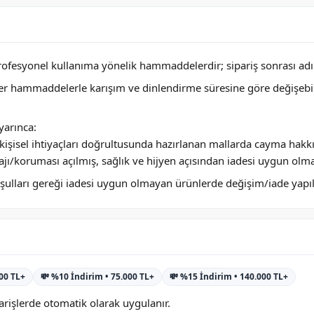
profesyonel kullanıma yönelik hammaddelerdir; sipariş sonrası adını
ğer hammaddelerle karışım ve dinlendirme süresine göre değişebi
arınca:
ya kişisel ihtiyaçları doğrultusunda hazırlanan mallarda cayma hakk
jı/koruması açılmış, sağlık ve hijyen açısından iadesi uygun olm
 koşulları gereği iadesi uygun olmayan ürünlerde değişim/iade yap
000 TL+
💸 %10 İndirim • 75.000 TL+
💸 %15 İndirim • 140.000 TL+
rişlerde otomatik olarak uygulanır.