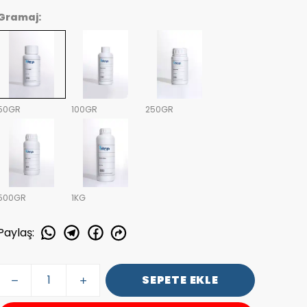
Gramaj:
50GR
100GR
250GR
500GR
1KG
Paylaş
:
SEPETE EKLE