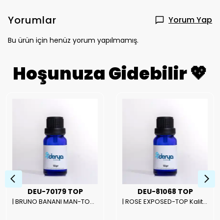
Yorumlar
Yorum Yap
Bu ürün için henüz yorum yapılmamış.
Hoşunuza Gidebilir 💖
DEU-70179 TOP
DEU-81068 TOP
| BRUNO BANANI MAN-TOP Kalite Erkek Parfüm Esansı.|
| ROSE EXPOSED-TOP Kalite Unısex Parfüm Esansı.|