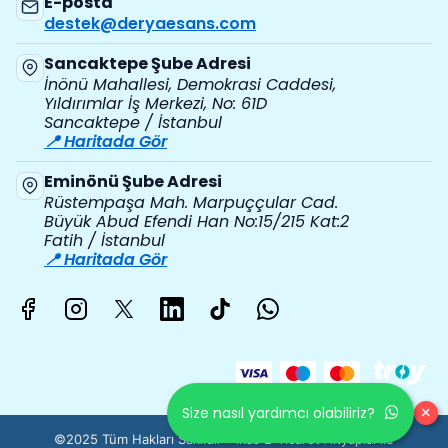
E-posta
destek@deryaesans.com
Sancaktepe Şube Adresi
İnönü Mahallesi, Demokrasi Caddesi,
Yıldırımlar İş Merkezi, No: 61D
Sancaktepe / İstanbul
📍 Haritada Gör
Eminönü Şube Adresi
Rüstempaşa Mah. Marpuççular Cad.
Büyük Abud Efendi Han No:15/215 Kat:2
Fatih / İstanbul
📍 Haritada Gör
×
Size nasıl yardımcı olabiliriz?
©2025 Tüm Hakları Saklıdır - ikas E-Ticaret
Altyapısı ile