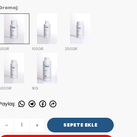
Gramaj:
50GR
100GR
250GR
500GR
1KG
Paylaş
:
SEPETE EKLE