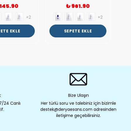
 145.90
₺ 961.90
+2
+2
ETE EKLE
SEPETE EKLE
k
Bize Ulaşın
 7/24 Canlı
Her türlü soru ve talebiniz için bizimle
if.
destek@deryaesans.com adresinden
iletişime geçebilirsiniz.