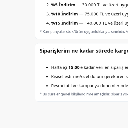
%5 İndirim
— 30.000 TL ve üzeri uygu
%10 İndirim
— 75.000 TL ve üzeri uygu
%15 İndirim
— 140.000 TL ve üzeri uyg
* Kampanyalar stok/ürün uygunluklarıyla sınırlıdır. Ay
Siparişlerim ne kadar sürede kargo
Hafta içi
15:00
’e kadar verilen siparişl
Kişiselleştirme/özel dolum gerektiren sip
Resmî tatil ve kampanya dönemlerinde k
* Bu süreler genel bilgilendirme amaçlıdır; sipariş y