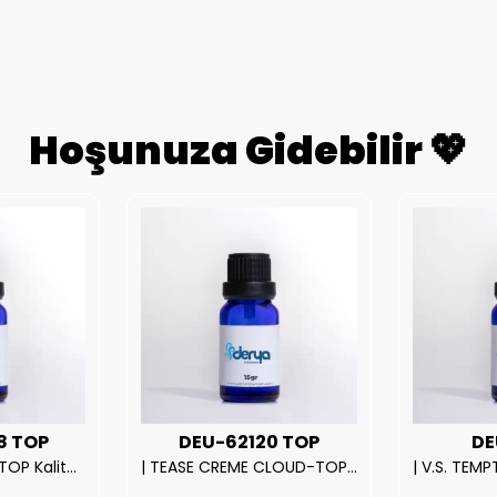
Hoşunuza Gidebilir 💖
8 TOP
DEU-62120 TOP
DE
| ROSE EXPOSED-TOP Kalite Unısex Parfüm Esansı.|
| TEASE CREME CLOUD-TOP Kalite Kadın Parfüm Esansı.|