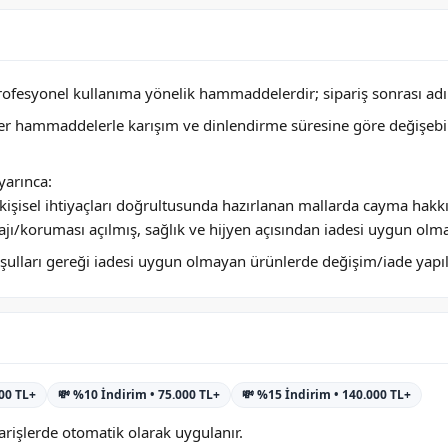
profesyonel kullanıma yönelik hammaddelerdir; sipariş sonrası adını
ğer hammaddelerle karışım ve dinlendirme süresine göre değişebi
arınca:
ya kişisel ihtiyaçları doğrultusunda hazırlanan mallarda cayma hakk
jı/koruması açılmış, sağlık ve hijyen açısından iadesi uygun olm
 koşulları gereği iadesi uygun olmayan ürünlerde değişim/iade yap
000 TL+
💸 %10 İndirim • 75.000 TL+
💸 %15 İndirim • 140.000 TL+
rişlerde otomatik olarak uygulanır.