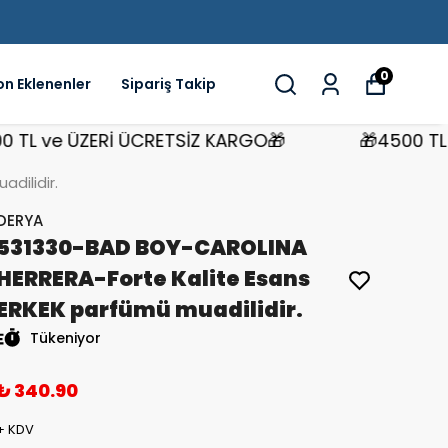
0
on Eklenenler
Sipariş Takip
 ve ÜZERİ ÜCRETSİZ KARGO🎁
🎁4500 TL ve 
dilidir.
DERYA
531330-BAD BOY-CAROLINA
HERRERA-Forte Kalite Esans
ERKEK parfümü muadilidir.
Tükeniyor
₺ 340.90
+ KDV