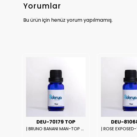
Yorumlar
Bu ürün için henüz yorum yapılmamış.
UX
DEU-70179 TOP
DEU-8106
|212 WOMAN-DELUX Kalite Kadın Parfüm Esansı.|
| BRUNO BANANI MAN-TOP Kalite Erkek Parfüm Esansı.|