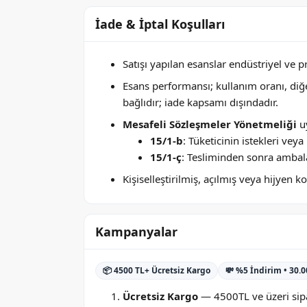
İade & İptal Koşulları
Satışı yapılan esanslar endüstriyel ve 
Esans performansı; kullanım oranı, di
bağlıdır; iade kapsamı dışındadır.
Mesafeli Sözleşmeler Yönetmeliği
uy
15/1-b
: Tüketicinin istekleri ve
15/1-ç
: Tesliminden sonra ambala
Kişiselleştirilmiş, açılmış veya hijyen
Kampanyalar
📦 4500 TL+ Ücretsiz Kargo
💸 %5 İndirim • 30.
Ücretsiz Kargo
— 4500TL ve üzeri sipa