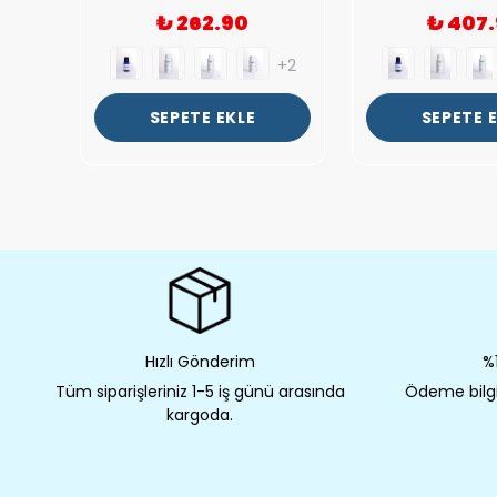
₺ 262.90
₺ 407
+2
+2
SEPETE EKLE
SEPETE 
Hızlı Gönderim
%1
Tüm siparişleriniz 1-5 iş günü arasında
Ödeme bilgil
kargoda.