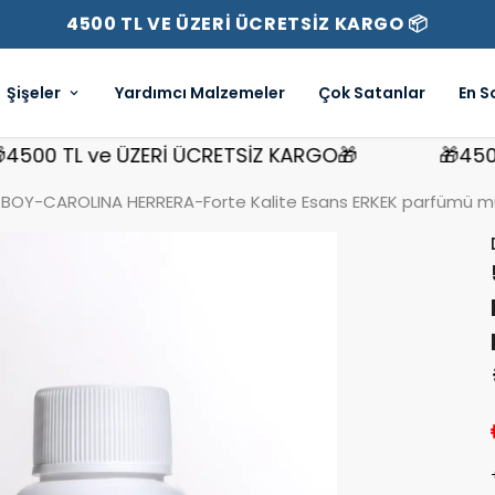
4500 TL VE ÜZERİ ÜCRETSİZ KARGO 📦
Şişeler
Yardımcı Malzemeler
Çok Satanlar
En S
0 TL ve ÜZERİ ÜCRETSİZ KARGO🎁
🎁4500 TL
BOY-CAROLINA HERRERA-Forte Kalite Esans ERKEK parfümü mua