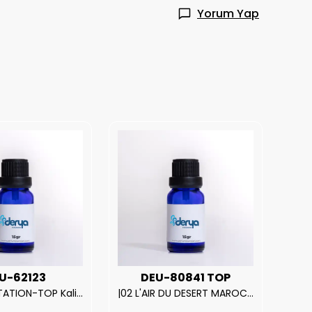
Yorum Yap
U-62123
DEU-80841 TOP
| V.S. TEMPTATION-TOP Kalite Kadın Parfüm Esansı.|
|02 L'AIR DU DESERT MAROCAIN-TOP Kalite Unısex Parfüm Esansı.|