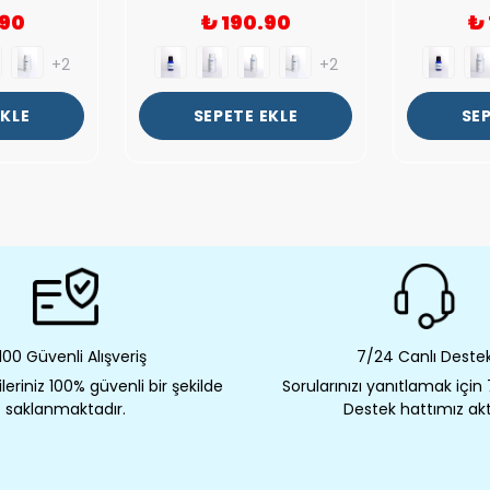
.90
₺ 190.90
₺
+2
+2
EKLE
SEPETE EKLE
SEP
00 Güvenli Alışveriş
7/24 Canlı Deste
eriniz 100% güvenli bir şekilde
Sorularınızı yanıtlamak için
saklanmaktadır.
Destek hattımız akt