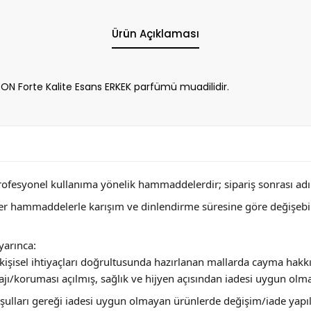
Ürün Açıklaması
Forte Kalite Esans ERKEK parfümü muadilidir.
profesyonel kullanıma yönelik hammaddelerdir; sipariş sonrası adını
ğer hammaddelerle karışım ve dinlendirme süresine göre değişebi
arınca:
ya kişisel ihtiyaçları doğrultusunda hazırlanan mallarda cayma hakk
jı/koruması açılmış, sağlık ve hijyen açısından iadesi uygun olm
 koşulları gereği iadesi uygun olmayan ürünlerde değişim/iade yap