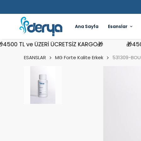
Ana Sayfa
Esanslar
00 TL ve ÜZERİ ÜCRETSİZ KARGO🎁
🎁4500 T
ESANSLAR
MG Forte Kalite Erkek
531309-BOUC