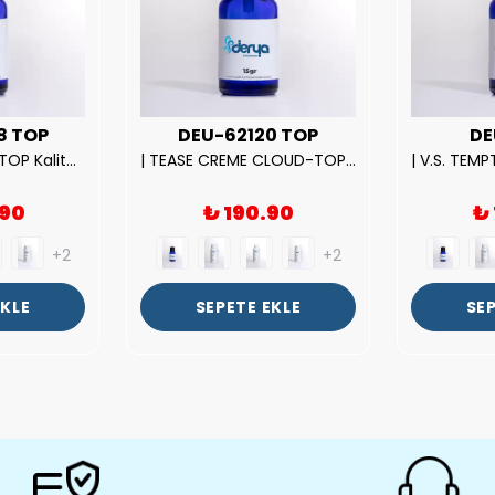
8 TOP
DEU-62120 TOP
DE
| ROSE EXPOSED-TOP Kalite Unısex Parfüm Esansı.|
| TEASE CREME CLOUD-TOP Kalite Kadın Parfüm Esansı.|
.90
₺ 190.90
₺
+2
+2
EKLE
SEPETE EKLE
SEP