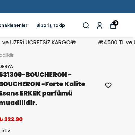
0
on Eklenenler
Sipariş Takip
 ÜZERİ ÜCRETSİZ KARGO🎁
🎁4500 TL ve ÜZE
lidir.
DERYA
531309-BOUCHERON -
BOUCHERON -Forte Kalite
Esans ERKEK parfümü
muadilidir.
₺ 222.90
+ KDV