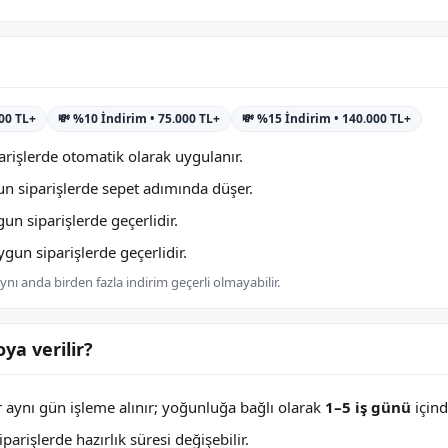
000 TL+
💸 %10 İndirim • 75.000 TL+
💸 %15 İndirim • 140.000 TL+
rişlerde otomatik olarak uygulanır.
n siparişlerde sepet adımında düşer.
n siparişlerde geçerlidir.
un siparişlerde geçerlidir.
nı anda birden fazla indirim geçerli olmayabilir.
ya verilir?
er aynı gün işleme alınır; yoğunluğa bağlı olarak
1–5 iş günü
içind
arişlerde hazırlık süresi değişebilir.