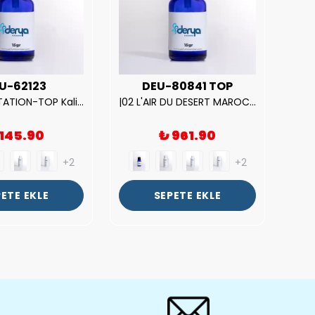
U-62123
DEU-80841 TOP
| V.S. TEMPTATION-TOP Kalite Kadın Parfüm Esansı.|
|02 L'AIR DU DESERT MAROCAIN-TOP Kalite Unısex Parfüm Esansı.|
 145.90
₺ 961.90
+2
+2
ETE EKLE
SEPETE EKLE