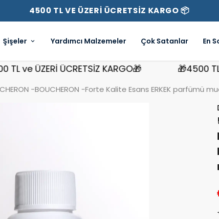
4500 TL VE ÜZERİ ÜCRETSİZ KARGO 📦
Şişeler
Yardımcı Malzemeler
Çok Satanlar
En S
L ve ÜZERİ ÜCRETSİZ KARGO🎁
🎁4500 TL ve
HERON -BOUCHERON -Forte Kalite Esans ERKEK parfümü muadi