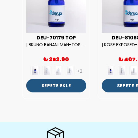
UX
DEU-70179 TOP
DEU-8106
|212 WOMAN-DELUX Kalite Kadın Parfüm Esansı.|
| BRUNO BANANI MAN-TOP Kalite Erkek Parfüm Esansı.|
₺ 262.90
₺ 407
+2
+2
SEPETE EKLE
SEPETE 