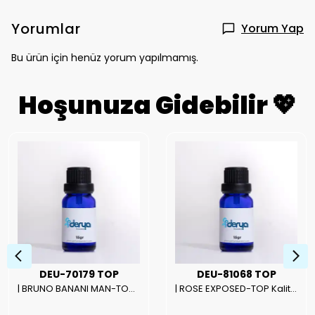
Yorumlar
Yorum Yap
Bu ürün için henüz yorum yapılmamış.
Hoşunuza Gidebilir 💖
DEU-70179 TOP
DEU-81068 TOP
| BRUNO BANANI MAN-TOP Kalite Erkek Parfüm Esansı.|
| ROSE EXPOSED-TOP Kalite Unısex Parfüm Esansı.|