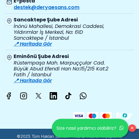
E-posta
destek@deryaesans.com
Sancaktepe Şube Adresi
İnönü Mahallesi, Demokrasi Caddesi,
Yıldırımlar İş Merkezi, No: 61D
Sancaktepe / İstanbul
📍 Haritada Gör
Eminönü Şube Adresi
Rüstempaşa Mah. Marpuççular Cad.
Büyük Abud Efendi Han No:15/215 Kat:2
Fatih / İstanbul
📍 Haritada Gör
×
Size nasıl yardımcı olabiliriz?
©2025 Tüm Hakları Saklıdır - ikas E-Ticaret
Altyapısı ile