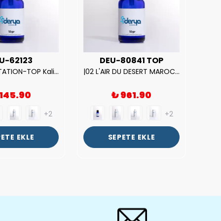
U-62123
DEU-80841 TOP
| V.S. TEMPTATION-TOP Kalite Kadın Parfüm Esansı.|
|02 L'AIR DU DESERT MAROCAIN-TOP Kalite Unısex Parfüm Esansı.|
 145.90
₺ 961.90
+2
+2
ETE EKLE
SEPETE EKLE