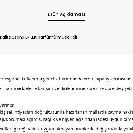
Ürün Açıklaması
alite Esans ERKEK parfümü muadilidir.
profesyonel kullanıma yönelik hammaddelerdir; sipariş sonrası adını
ğer hammaddelerle karışım ve dinlendirme süresine göre değişebi
arınca:
ya kişisel ihtiyaçları doğrultusunda hazırlanan mallarda cayma hakk
jı/koruması açılmış, sağlık ve hijyen açısından iadesi uygun olm
 koşulları gereği iadesi uygun olmayan ürünlerde değişim/iade yap