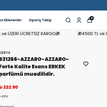
0
on Eklenenler
Sipariş Takip
 ÜZERİ ÜCRETSİZ KARGO🎁
🎁4500 TL ve ÜZE
DERYA
531266-AZZARO-AZZARO-
Forte Kalite Esans ERKEK
parfümü muadilidir.
₺ 222.90
+ KDV
Gramaj: