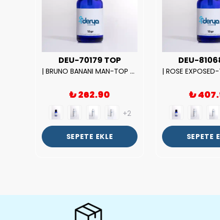
UX
DEU-70179 TOP
DEU-8106
|212 WOMAN-DELUX Kalite Kadın Parfüm Esansı.|
| BRUNO BANANI MAN-TOP Kalite Erkek Parfüm Esansı.|
₺ 262.90
₺ 407
+2
+2
SEPETE EKLE
SEPETE 