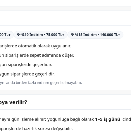
000 TL+
💸 %10 İndirim • 75.000 TL+
💸 %15 İndirim • 140.000 TL+
rişlerde otomatik olarak uygulanır.
n siparişlerde sepet adımında düşer.
n siparişlerde geçerlidir.
un siparişlerde geçerlidir.
nı anda birden fazla indirim geçerli olmayabilir.
ya verilir?
er aynı gün işleme alınır; yoğunluğa bağlı olarak
1–5 iş günü
içind
arişlerde hazırlık süresi değişebilir.