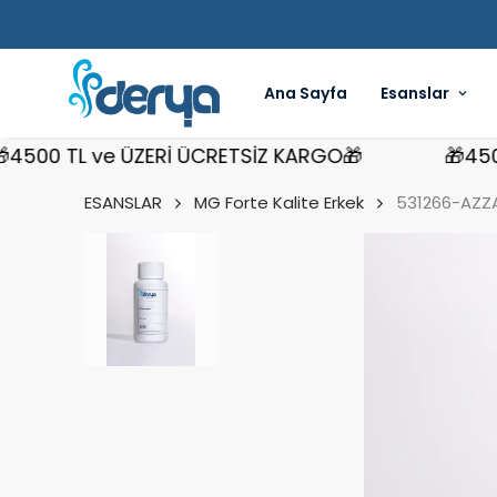
Ana Sayfa
Esanslar
0 TL ve ÜZERİ ÜCRETSİZ KARGO🎁
🎁4500 TL
ESANSLAR
MG Forte Kalite Erkek
531266-AZZA