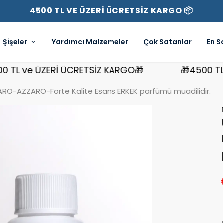
4500 TL VE ÜZERİ ÜCRETSİZ KARGO 📦
Şişeler
Yardımcı Malzemeler
Çok Satanlar
En S
 ve ÜZERİ ÜCRETSİZ KARGO🎁
🎁4500 TL ve
RO-AZZARO-Forte Kalite Esans ERKEK parfümü muadilidir.