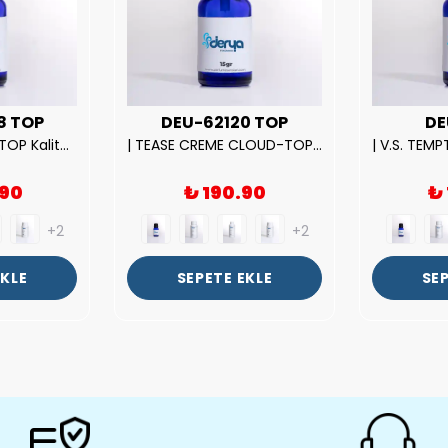
8 TOP
DEU-62120 TOP
DE
| ROSE EXPOSED-TOP Kalite Unısex Parfüm Esansı.|
| TEASE CREME CLOUD-TOP Kalite Kadın Parfüm Esansı.|
.90
₺ 190.90
₺
+2
+2
EKLE
SEPETE EKLE
SEP