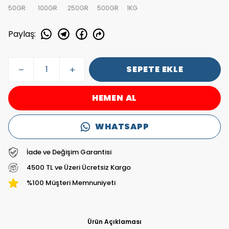
50GR
100GR
250GR
500GR
1KG
Paylaş
:
SEPETE EKLE
HEMEN AL
WHATSAPP
İade ve Değişim Garantisi
4500 TL ve Üzeri Ücretsiz Kargo
%100 Müşteri Memnuniyeti
Ürün Açıklaması