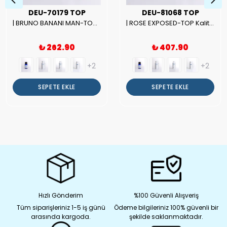
DEU-70179 TOP
DEU-81068 TOP
| BRUNO BANANI MAN-TOP Kalite Erkek Parfüm Esansı.|
| ROSE EXPOSED-TOP Kalite Unısex Parfüm Esansı.|
₺ 262.90
₺ 407.90
+2
+2
SEPETE EKLE
SEPETE EKLE
Hızlı Gönderim
%100 Güvenli Alışveriş
Tüm siparişleriniz 1-5 iş günü
Ödeme bilgileriniz 100% güvenli bir
arasında kargoda.
şekilde saklanmaktadır.