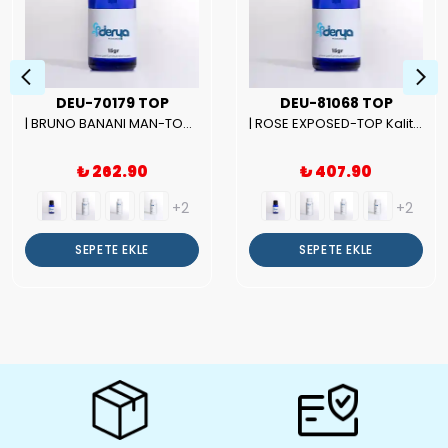
DEU-70179 TOP
DEU-81068 TOP
| BRUNO BANANI MAN-TOP Kalite Erkek Parfüm Esansı.|
| ROSE EXPOSED-TOP Kalite Unısex Parfüm Esansı.|
₺ 262.90
₺ 407.90
+2
+2
SEPETE EKLE
SEPETE EKLE