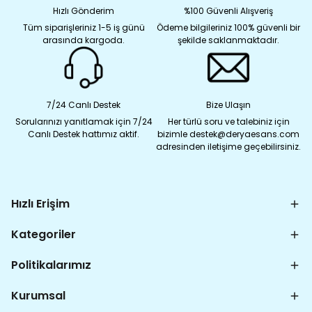
Hızlı Gönderim
%100 Güvenli Alışveriş
Tüm siparişleriniz 1-5 iş günü
Ödeme bilgileriniz 100% güvenli bir
arasında kargoda.
şekilde saklanmaktadır.
7/24 Canlı Destek
Bize Ulaşın
Sorularınızı yanıtlamak için 7/24
Her türlü soru ve talebiniz için
Canlı Destek hattımız aktif.
bizimle destek@deryaesans.com
adresinden iletişime geçebilirsiniz.
Hızlı Erişim
Kategoriler
Politikalarımız
Kurumsal