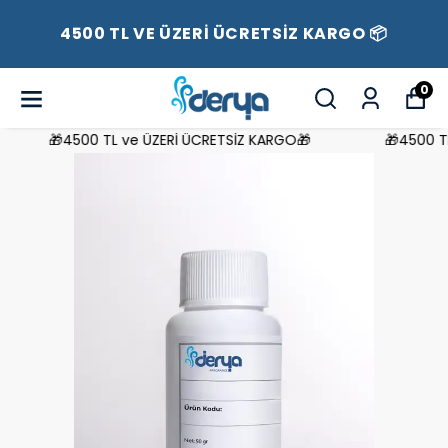
4500 TL VE ÜZERİ ÜCRETSİZ KARGO 📦
0
🎁4500 TL ve ÜZERİ ÜCRETSİZ KARGO🎁
🎁4500 TL 