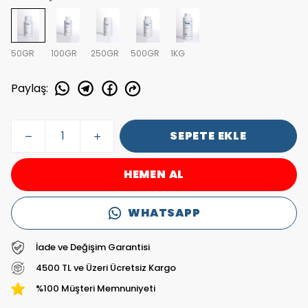
50GR
100GR
250GR
500GR
1KG
Paylaş
:
SEPETE EKLE
HEMEN AL
WHATSAPP
İade ve Değişim Garantisi
4500 TL ve Üzeri Ücretsiz Kargo
%100 Müşteri Memnuniyeti