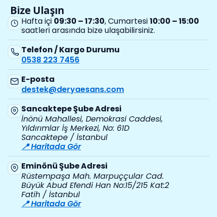
Bize Ulaşın
Hafta içi
09:30 – 17:30
, Cumartesi
10:00 – 15:00
saatleri arasında bize ulaşabilirsiniz.
Telefon / Kargo Durumu
0538 223 7456
E-posta
destek@deryaesans.com
Sancaktepe Şube Adresi
İnönü Mahallesi, Demokrasi Caddesi,
Yıldırımlar İş Merkezi, No: 61D
Sancaktepe / İstanbul
📍 Haritada Gör
Eminönü Şube Adresi
Rüstempaşa Mah. Marpuççular Cad.
Büyük Abud Efendi Han No:15/215 Kat:2
Fatih / İstanbul
📍 Haritada Gör