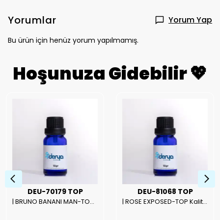
Yorumlar
Yorum Yap
Bu ürün için henüz yorum yapılmamış.
Hoşunuza Gidebilir 💖
DEU-70179 TOP
DEU-81068 TOP
| BRUNO BANANI MAN-TOP Kalite Erkek Parfüm Esansı.|
| ROSE EXPOSED-TOP Kalite Unısex Parfüm Esansı.|