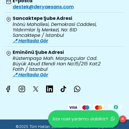
E-posta
destek@deryaesans.com
Sancaktepe Şube Adresi
İnönü Mahallesi, Demokrasi Caddesi,
Yıldırımlar İş Merkezi, No: 61D
Sancaktepe / İstanbul
📍 Haritada Gör
Eminönü Şube Adresi
Rüstempaşa Mah. Marpuççular Cad.
Büyük Abud Efendi Han No:15/215 Kat:2
Fatih / İstanbul
📍 Haritada Gör
×
Size nasıl yardımcı olabiliriz?
©2025 Tüm Hakları Saklıdır - ikas E-Ticaret
Altyapısı ile