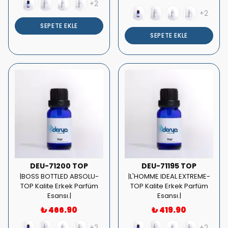
+2
+2
SEPETE EKLE
SEPETE EKLE
DEU-71200 TOP
DEU-71195 TOP
|BOSS BOTTLED ABSOLU-
|L'HOMME IDEAL EXTREME-
TOP Kalite Erkek Parfüm
TOP Kalite Erkek Parfüm
Esansı.|
Esansı.|
₺ 466.90
₺ 419.90
+2
+2