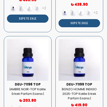
₺ 438.90
+2
+2
SEPETE EKLE
SEPETE EKLE
DEU-71198 TOP
DEU-71199 TOP
|AMBRE NOIR-TOP Kalite
|KENZO HOMME INDIGO
Erkek Parfüm Esansı.|
2025-TOP Kalite Erkek
Parfüm Esansı.|
₺ 203.90
₺ 419.90