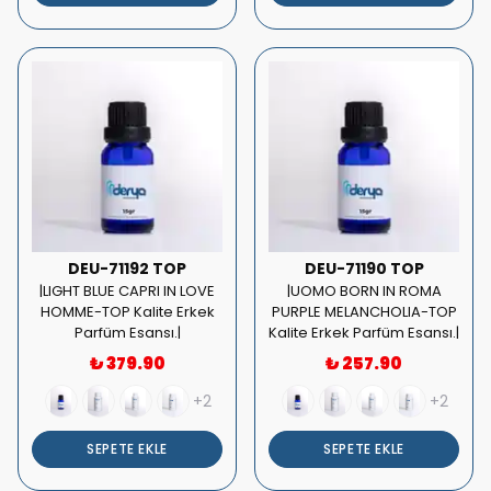
DEU-71192 TOP
DEU-71190 TOP
|LIGHT BLUE CAPRI IN LOVE
|UOMO BORN IN ROMA
HOMME-TOP Kalite Erkek
PURPLE MELANCHOLIA-TOP
Parfüm Esansı.|
Kalite Erkek Parfüm Esansı.|
₺ 379.90
₺ 257.90
+2
+2
SEPETE EKLE
SEPETE EKLE