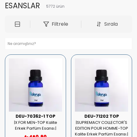
ESANSLAR
5772
ürün
Filtrele
Sırala
DEU-70362-1 TOP
DEU-71202 TOP
|X FOR MEN-TOP Kalite
|SUPREMACY COLLECTOR'S
Erkek Parfüm Esansı.|
EDITION POUR HOMME-TOP
Kalite Erkek Parfüm Esansı.|
₺ 460.90