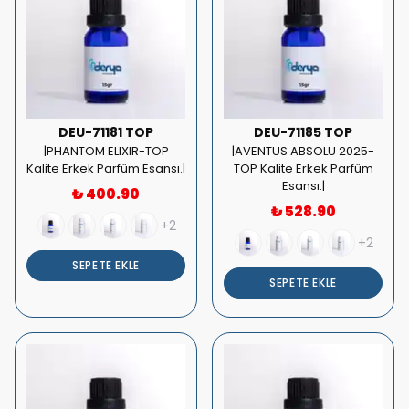
DEU-71181 TOP
DEU-71185 TOP
|PHANTOM ELIXIR-TOP
|AVENTUS ABSOLU 2025-
Kalite Erkek Parfüm Esansı.|
TOP Kalite Erkek Parfüm
Esansı.|
₺ 400.90
₺ 528.90
+2
+2
SEPETE EKLE
SEPETE EKLE