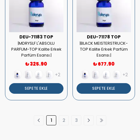
DEU-71183 TOP
DEU-71178 TOP
|MDRYSLF L'ABSOLU
|BLACK MEISTERSTRUCK-
PARFUM-TOP Kalite Erkek
TOP Kalite Erkek Parfüm
Parfüm Esansı.|
Esansı.|
₺ 325.90
₺ 677.90
+2
+2
SEPETE EKLE
SEPETE EKLE
1
2
3