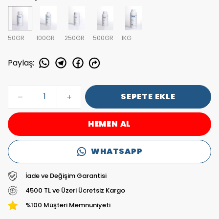
50GR
100GR
250GR
500GR
1KG
Paylaş
:
SEPETE EKLE
HEMEN AL
WHATSAPP
İade ve Değişim Garantisi
4500 TL ve Üzeri Ücretsiz Kargo
%100 Müşteri Memnuniyeti