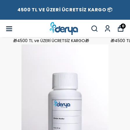
4500 TL VE ÜZERİ ÜCRETSİZ KARGO 📦
0
🎁4500 TL ve ÜZERİ ÜCRETSİZ KARGO🎁
🎁4500 TL 