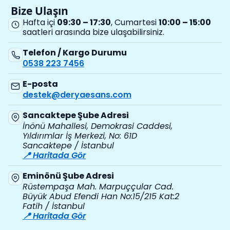
Bize Ulaşın
Hafta içi
09:30 – 17:30
, Cumartesi
10:00 – 15:00
saatleri arasında bize ulaşabilirsiniz.
Telefon / Kargo Durumu
0538 223 7456
E-posta
destek@deryaesans.com
Sancaktepe Şube Adresi
İnönü Mahallesi, Demokrasi Caddesi,
Yıldırımlar İş Merkezi, No: 61D
Sancaktepe / İstanbul
📍 Haritada Gör
Eminönü Şube Adresi
Rüstempaşa Mah. Marpuççular Cad.
Büyük Abud Efendi Han No:15/215 Kat:2
Fatih / İstanbul
📍 Haritada Gör