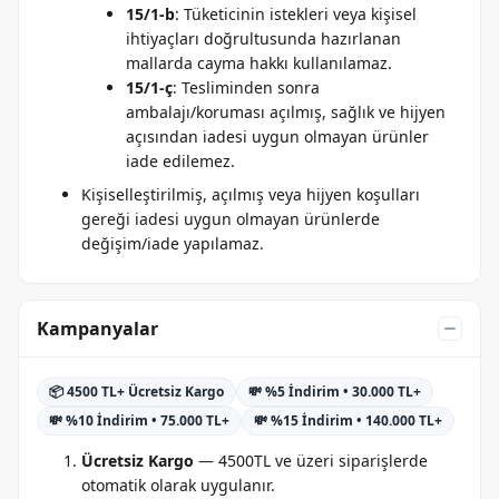
15/1-b
: Tüketicinin istekleri veya kişisel
ihtiyaçları doğrultusunda hazırlanan
mallarda cayma hakkı kullanılamaz.
15/1-ç
: Tesliminden sonra
ambalajı/koruması açılmış, sağlık ve hijyen
açısından iadesi uygun olmayan ürünler
iade edilemez.
Kişiselleştirilmiş, açılmış veya hijyen koşulları
gereği iadesi uygun olmayan ürünlerde
değişim/iade yapılamaz.
Kampanyalar
📦 4500 TL+ Ücretsiz Kargo
💸 %5 İndirim • 30.000 TL+
💸 %10 İndirim • 75.000 TL+
💸 %15 İndirim • 140.000 TL+
Ücretsiz Kargo
— 4500TL ve üzeri siparişlerde
otomatik olarak uygulanır.