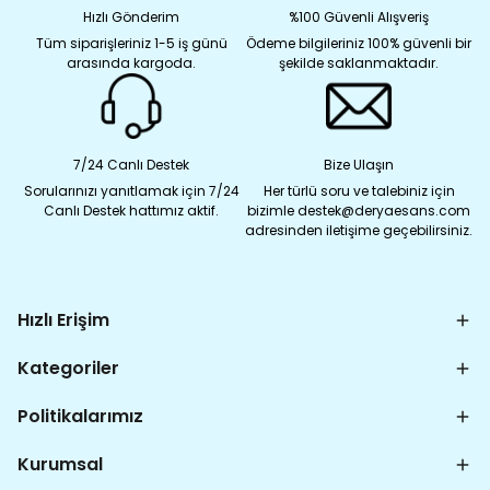
Hızlı Gönderim
%100 Güvenli Alışveriş
Tüm siparişleriniz 1-5 iş günü
Ödeme bilgileriniz 100% güvenli bir
arasında kargoda.
şekilde saklanmaktadır.
7/24 Canlı Destek
Bize Ulaşın
Sorularınızı yanıtlamak için 7/24
Her türlü soru ve talebiniz için
Canlı Destek hattımız aktif.
bizimle destek@deryaesans.com
adresinden iletişime geçebilirsiniz.
Hızlı Erişim
Kategoriler
Politikalarımız
Kurumsal