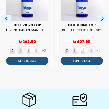
DEU-70179 TOP
DEU-81068 TOP
| BRUNO BANANI MAN-TOP Kalite Erkek Parfüm Esansı.|
| ROSE EXPOSED-TOP Kalite Unısex Parfüm Esansı.|
₺ 262.90
₺ 407.90
+2
+2
SEPETE EKLE
SEPETE EKLE