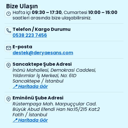
Bize Ulaşın
Hafta içi
09:30 – 17:30
, Cumartesi
10:00 – 15:00
saatleri arasında bize ulaşabilirsiniz.
Telefon / Kargo Durumu
0538 223 7456
E-posta
destek@deryaesans.com
Sancaktepe Şube Adresi
İnönü Mahallesi, Demokrasi Caddesi,
Yıldırımlar İş Merkezi, No: 61D
Sancaktepe / İstanbul
📍 Haritada Gör
Eminönü Şube Adresi
Rüstempaşa Mah. Marpuççular Cad.
Büyük Abud Efendi Han No:15/215 Kat:2
Fatih / İstanbul
📍 Haritada Gör