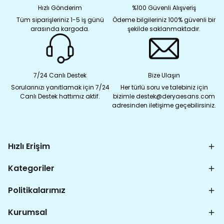
Hızlı Gönderim
%100 Güvenli Alışveriş
Tüm siparişleriniz 1-5 iş günü
Ödeme bilgileriniz 100% güvenli bir
arasında kargoda.
şekilde saklanmaktadır.
7/24 Canlı Destek
Bize Ulaşın
Sorularınızı yanıtlamak için 7/24
Her türlü soru ve talebiniz için
Canlı Destek hattımız aktif.
bizimle destek@deryaesans.com
adresinden iletişime geçebilirsiniz.
Hızlı Erişim
Kategoriler
Politikalarımız
Kurumsal