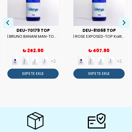
DEU-70179 TOP
DEU-81068 TOP
| BRUNO BANANI MAN-TOP Kalite Erkek Parfüm Esansı.|
| ROSE EXPOSED-TOP Kalite Unısex Parfüm Esansı.|
₺ 262.90
₺ 407.90
+2
+2
SEPETE EKLE
SEPETE EKLE