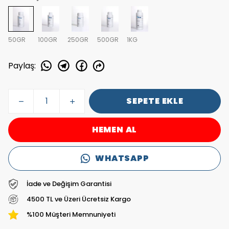
50GR
100GR
250GR
500GR
1KG
Paylaş
:
SEPETE EKLE
HEMEN AL
WHATSAPP
İade ve Değişim Garantisi
4500 TL ve Üzeri Ücretsiz Kargo
%100 Müşteri Memnuniyeti